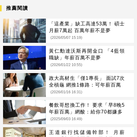
推薦閱讀
「這產業」缺工高達53萬！ 碩士
月薪7萬起 百萬年薪不是夢
(2026/05/07 15:19)
黃仁勳達沃斯再開金口 「4藍領
職缺」年薪百萬不是夢
(2026/01/22 10:55)
政大高材生「僅1專長」 面試7次
全槓龜 網推1條路：可年薪百萬
(2026/01/16 16:31)
餐飲哥想換工作！ 要求「早8晚5
年薪百萬」網酸：給你70都嫌多
(2025/09/03 16:49)
王道銀行找儲備幹部！ 月薪