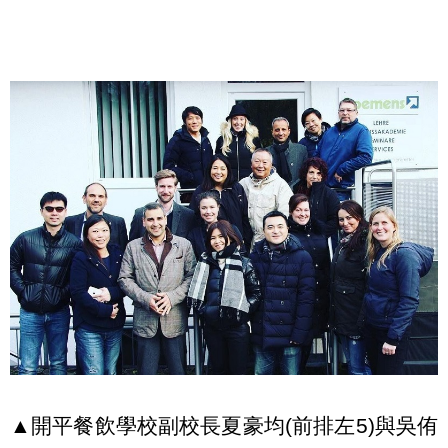
▲開平餐飲學校副校長夏豪均(前排左5)與吳侑