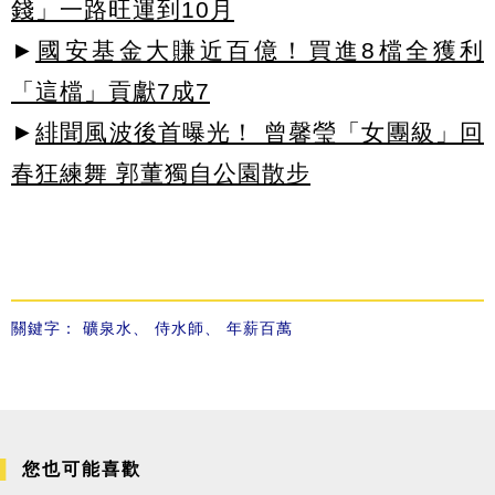
錢」一路旺運到10月
►
國安基金大賺近百億！買進8檔全獲利
「這檔」貢獻7成7
►
緋聞風波後首曝光！ 曾馨瑩「女團級」回
春狂練舞 郭董獨自公園散步
關鍵字：
礦泉水
、
侍水師
、
年薪百萬
您也可能喜歡