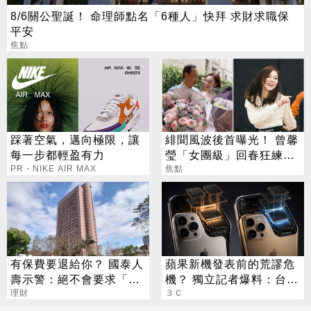
8/6關公聖誕！ 命理師點名「6種人」快拜 求財求職保
平安
焦點
踩著空氣，邁向極限，讓
緋聞風波後首曝光！ 曾馨
每一步都輕盈有力
瑩「女團級」回春狂練舞
PR・NIKE AIR MAX
郭董獨自公園散步
焦點
有保費要退給你？ 國泰人
蘋果新機發表前的荒謬危
壽示警：絕不會要求「這
機？ 獨立記者爆料：台積
2事」
理財
電在等DRAM
３Ｃ