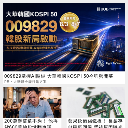
009829掌握AI關鍵 大華韓國KOSPI 50今強勢開募
PR・大華銀全能行銷方案
200萬翻倍還不夠！ 他再
蘋果砍價踢鐵板！ 長鑫存
貸600萬炒股慘翻車嘆：
儲硬氣回絕 背後原因曝光