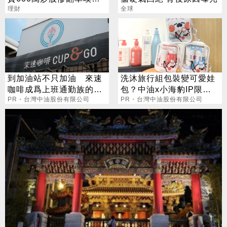
拜紫南宮也沒用
理財
全球
到加油站不只加油 來速
洗沐旅行組包裝變可愛娃
咖啡成爲上班通勤族的新
包？中油x小海豹IP限量
選擇
PR・台灣中油股份有限公司
聯名款
PR・台灣中油股份有限公司