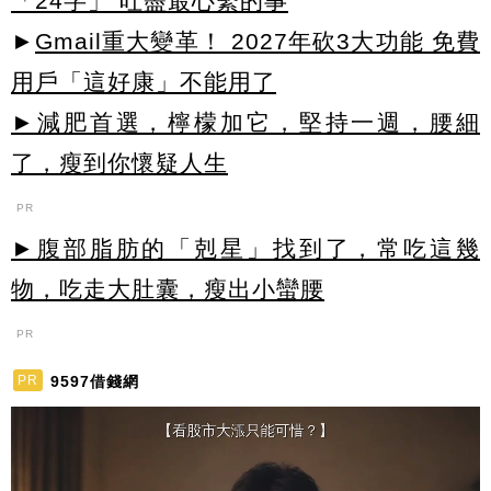
「24字」 吐盡最心繫的事
►
Gmail重大變革！ 2027年砍3大功能 免費
用戶「這好康」不能用了
►減肥首選，檸檬加它，堅持一週，腰細
了，瘦到你懷疑人生
PR
►腹部脂肪的「剋星」找到了，常吃這幾
物，吃走大肚囊，瘦出小蠻腰
PR
9597借錢網
PR