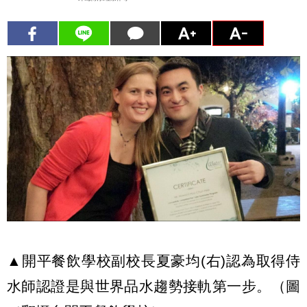
▲開平餐飲學校副校長夏豪均(右)認為取得侍
水師認證是與世界品水趨勢接軌第一步。（圖