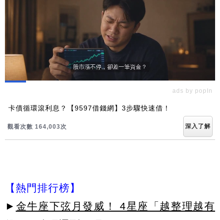
ads by popIn
卡債循環滾利息？【9597借錢網】3步驟快速借！
深入了解
觀看次數 164,007次
【熱門排行榜】
►
金牛座下弦月發威！ 4星座「越整理越有