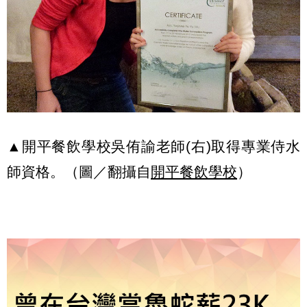
▲開平餐飲學校吳侑諭老師(右)取得專業侍水
師資格。（圖／翻攝自
開平餐飲學校
）