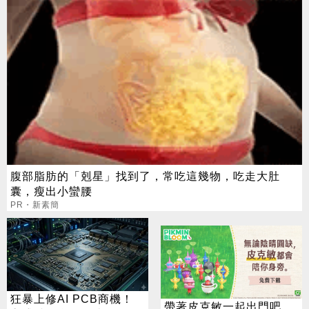
腹部脂肪的「剋星」找到了，常吃這幾物，吃走大肚
囊，瘦出小蠻腰
PR・新素簡
狂暴上修AI PCB商機！
帶著皮克敏一起出門吧