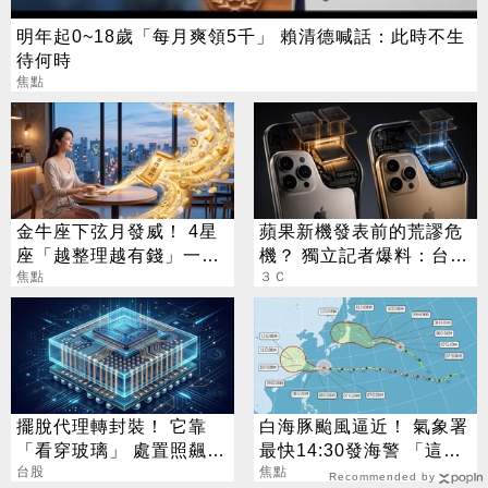
明年起0~18歲「每月爽領5千」 賴清德喊話：此時不生
待何時
焦點
金牛座下弦月發威！ 4星
蘋果新機發表前的荒謬危
座「越整理越有錢」一路
機？ 獨立記者爆料：台積
旺運到10月
焦點
電在等DRAM
３Ｃ
擺脫代理轉封裝！ 它靠
白海豚颱風逼近！ 氣象署
「看穿玻璃」 處置照飆2
最快14:30發海警 「這
漲停
台股
天」風雨最猛烈
焦點
Recommended by