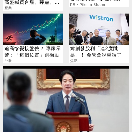
高盛喊買台燿、臻鼎、台
PR・Pikmin Bloom
產業
光電 目標價曝光
追高慘變接盤俠？ 專家示
緯創發股利「連2度跳
警：「這個位置」別衝動
票」！ 金管會說重話了
台股
焦點