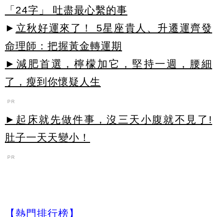
「24字」 吐盡最心繫的事
►
立秋好運來了！ 5星座貴人、升遷運齊發
命理師：把握黃金轉運期
►減肥首選，檸檬加它，堅持一週，腰細
了，瘦到你懷疑人生
PR
►起床就先做件事，沒三天小腹就不見了!
肚子一天天變小！
PR
【熱門排行榜】