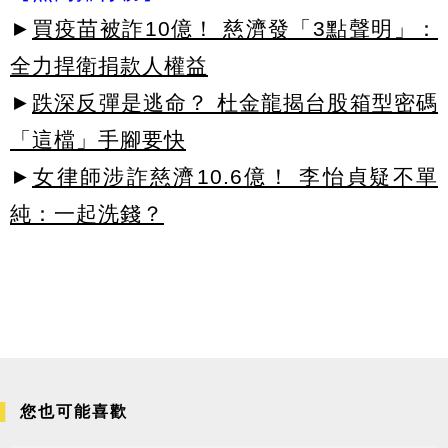
►
買疫苗被詐10億！ 慈濟發「3點聲明」：
全力捍衛捐款人權益
►
跌深反彈是逃命？ 杜金龍揭台股箱型密碼
「這檔」手腳要快
►
女律師涉詐慈濟10.6億！ 李怡貞疑不單
純：一起洗錢？
您也可能喜歡