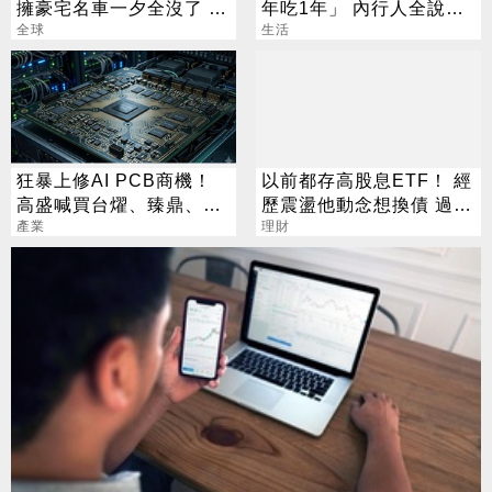
擁豪宅名車一夕全沒了 卻
年吃1年」 內行人全說
喊「比過去更快樂」
全球
了：生存不易
生活
狂暴上修AI PCB商機！
以前都存高股息ETF！ 經
高盛喊買台燿、臻鼎、台
歷震盪他動念想換債 過來
產業
光電 目標價曝光
人說話了
理財