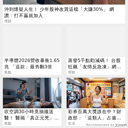
沖到懷疑人生！ 少年股神改買這檔「大賺30%」 網
讚：打不贏就加入
理財
半導體2026營收暴衝1.65
蒸發5千點勸減碼！ 台股
兆 「這款」最夯翻3倍
狂飆「友情反急凍」網
焦點
嘆：少管閒事
理財
吹空調30小時竟抽搐送
彩券百萬大獎誰在中？財
醫！ 醫揭「真正元兇」：
政部：「這類人」占逾6
不是冷氣
焦點
成
生活
Recommended by