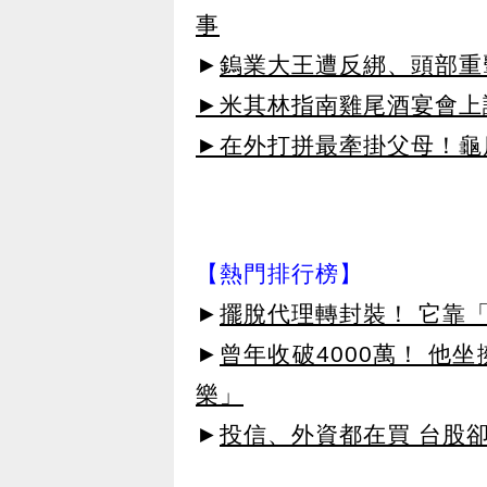
事
►
鎢業大王遭反綁、頭部重
►米其林指南雞尾酒宴會上讓
►在外打拼最牽掛父母！龜鹿U
【熱門排行榜】
►
擺脫代理轉封裝！ 它靠「
►
曾年收破4000萬！ 他
樂」
►
投信、外資都在買 台股