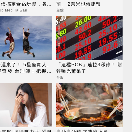
一價搞定食宿玩樂，省錢
前」 2奈米也傳捷報
心！
b Med Taiwan
焦點
運來了！ 5星座貴人、
「這檔PCB」連拉3漲停！ 財
運齊發 命理師：把握黃
報曝光驚呆了
運期
台股
電腦 眼睛壓力大 護眼
高油高酒精 加速癌上身