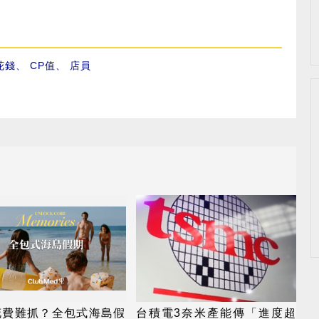
花錢
、
CP值
、
店員
花費難抓？全包式海島假
台積電3奈米產能傳「進度超