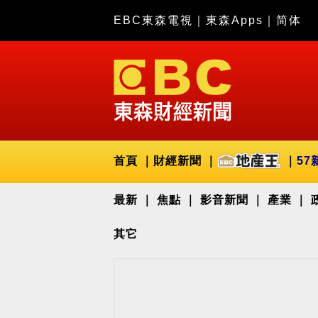
EBC東森電視
｜
東森Apps
｜
简体
首頁
財經新聞
57
最新
焦點
影音新聞
產業
其它