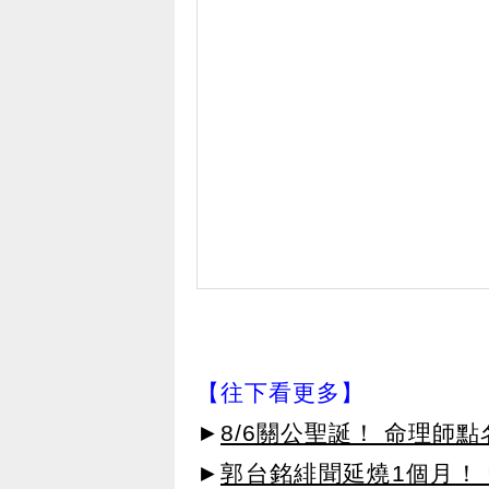
【往下看更多】
►
8/6關公聖誕！ 命理師
►
郭台銘緋聞延燒1個月！ 