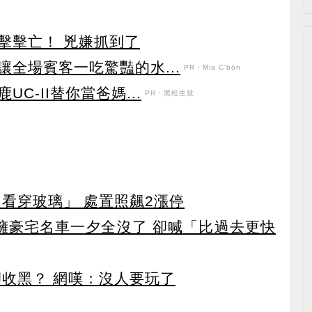
擊擊亡！ 兇嫌抓到了
全場賓客一吃驚豔的水...
PR・Mia C'bon
C-II替你當爸媽...
PR・黑松生技
看穿玻璃」 處置照飆2漲停
坐擁豪宅名車一夕全沒了 卻喊「比過去更快
卻收黑？ 網嘆：沒人要玩了