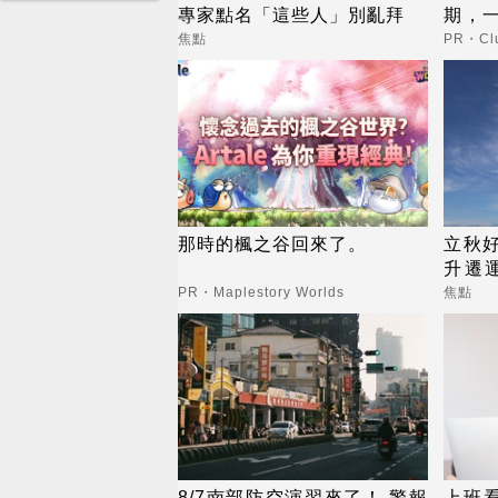
專家點名「這些人」別亂拜
期，
更省
焦點
PR・Clu
那時的楓之谷回來了。
立秋好
升遷
金轉
PR・Maplestory Worlds
焦點
8/7南部防空演習來了！ 警報
上班看