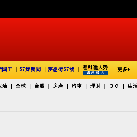
新聞王
57爆新聞
夢想街57號
更多+
政治
全球
台股
房產
汽車
理財
３Ｃ
生