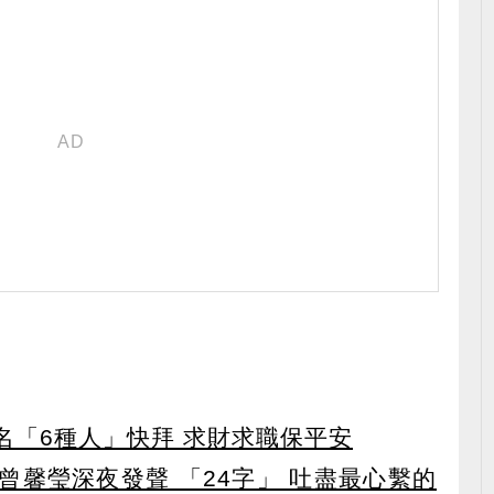
點名「6種人」快拜 求財求職保平安
曾馨瑩深夜發聲 「24字」 吐盡最心繫的