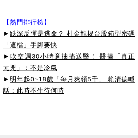
【熱門排行榜】
►
跌深反彈是逃命？ 杜金龍揭台股箱型密碼
「這檔」手腳要快
►
吹空調30小時竟抽搐送醫！ 醫揭「真正
元兇」：不是冷氣
►
明年起0~18歲「每月爽領5千」 賴清德喊
話：此時不生待何時