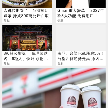
宏都拉斯哭了！台灣挺1
Gmail重大變革！ 2027年
國家 掃貨800萬公斤白蝦
砍3大功能 免費用戶「這
焦點
好康」不能用了
焦點
8/6關公聖誕！ 命理師點
南亞、台塑化飆漲逾5%！
名「6種人」快拜 求財求
台塑四寶逆勢走高 原因找
職保平安
焦點
到了
台股