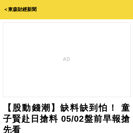
＜東森財經新聞
【股動錢潮】缺料缺到怕！ 童
子賢赴日搶料 05/02盤前早報搶
先看