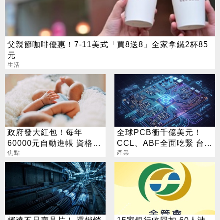
父親節咖啡優惠！7-11美式「買8送8」全家拿鐵2杯85
元
生活
政府發大紅包！每年
全球PCB衝千億美元！
60000元自動進帳 資格一
CCL、ABF全面吃緊 台廠
次看
焦點
迎兆元商機
產業
輝達不只賣晶片！ 還悄悄
15家銀行收回扣 60人涉