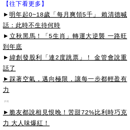
【往下看更多】
►
明年起0~18歲「每月爽領5千」 賴清德喊
話：此時不生待何時
►
立秋黑馬！「5生肖」轉運大逆襲 一路旺
到年底
►
緯創發股利「連2度跳票」！ 金管會說重
話了
►踩著空氣，邁向極限，讓每一步都輕盈有
力
PR
►脆友都說相見恨晚！苦甜72%比利時巧克
力 大人味爆紅！