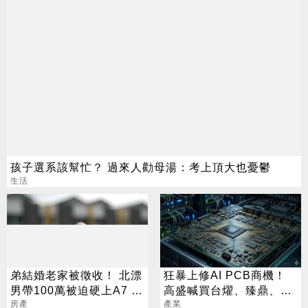
孩子選系該幫忙？ 過來人勸母湯：考上頂大也憂鬱
生活
弟結婚老家被徵收！ 北漂
狂暴上修AI PCB商機！
男帶100萬被迫硬上A7 網
高盛喊買台燿、臻鼎、台
見單價驚呆了
房產
產業
光電 目標價曝光