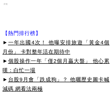
PR
【熱門排行榜】
►
一年出國4次！ 他曝安排旅遊「黃金4個
月份」 卡對整年活在期待中
►
個股操作一年「僅2個月贏大盤」 他心累
嘆：白忙一場
►
台股9月會「跌成狗」？ 他曬歷史圖卡喊
減碼 網看法兩極