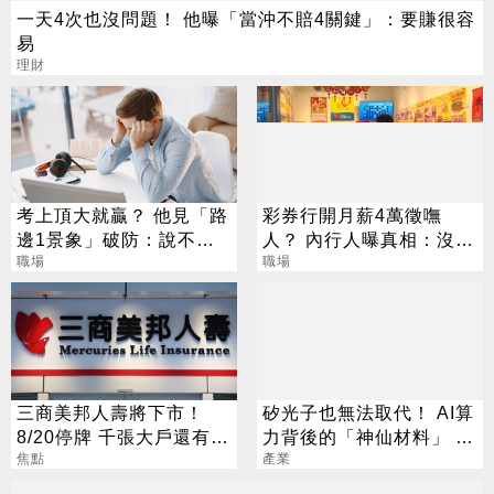
一天4次也沒問題！ 他曝「當沖不賠4關鍵」：要賺很容
易
理財
考上頂大就贏？ 他見「路
彩券行開月薪4萬徵嘸
邊1景象」破防：說不清
人？ 內行人曝真相：沒想
的挫敗感
職場
像中輕鬆
職場
三商美邦人壽將下市！
矽光子也無法取代！ AI算
8/20停牌 千張大戶還有
力背後的「神仙材料」 這
252人
焦點
幾家默默爆賺
產業