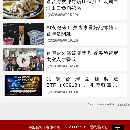
遭台灣友邦封鎖16個月！ 宏國白
蝦出口慘崩43%
(2026/08/07 15:12)
AI沒泡沫！ 美專家看好記憶體：
台灣是關鍵
(2026/08/06 16:10)
台灣盃火箭競賽閉幕 蕭美琴肯定
太空人才養成
(2026/08/03 16:50)
兆豐台灣晶圓製造
ETF（00913）、兆豐藍籌30
ETF（00690） 最新配息時程出
(2026/08/03 09:00)
爐 8/17前買進可參與收益分配
Recommended by
客服信箱
｜客服專線：02-2388-5918｜
隱私權政策