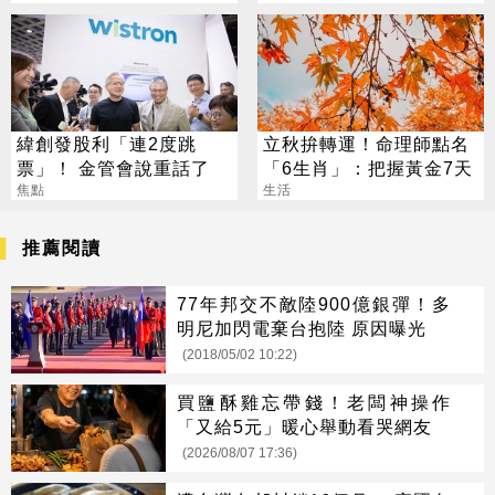
緯創發股利「連2度跳
立秋拚轉運！命理師點名
票」！ 金管會說重話了
「6生肖」：把握黃金7天
焦點
生活
推薦閱讀
77年邦交不敵陸900億銀彈！多
明尼加閃電棄台抱陸 原因曝光
(2018/05/02 10:22)
買鹽酥雞忘帶錢！老闆神操作
「又給5元」暖心舉動看哭網友
(2026/08/07 17:36)