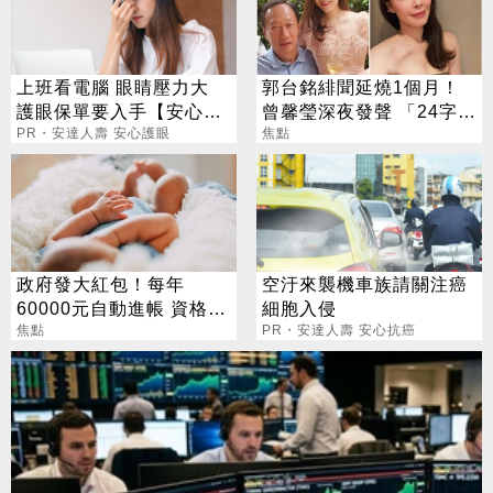
上班看電腦 眼睛壓力大
郭台銘緋聞延燒1個月！
護眼保單要入手【安心護
曾馨瑩深夜發聲 「24字」
眼定期眼睛險】
PR・安達人壽 安心護眼
吐盡最心繫的事
焦點
政府發大紅包！每年
空汙來襲機車族請關注癌
60000元自動進帳 資格一
細胞入侵
次看
焦點
PR・安達人壽 安心抗癌