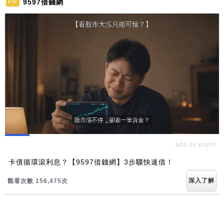
9597借錢網
PR
ads by popIn
卡債循環滾利息？【9597借錢網】3步驟快速借！
深入了解
觀看次數 156,475次