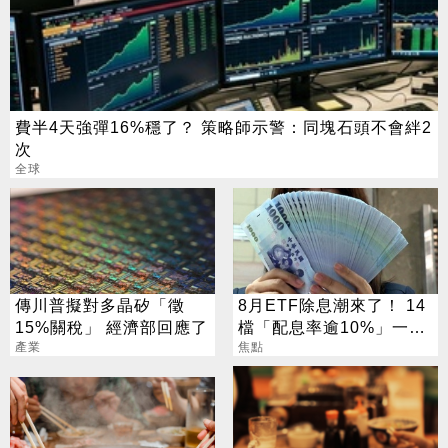
費半4天強彈16%穩了？ 策略師示警：同塊石頭不會絆2
次
全球
傳川普擬對多晶矽「徵
8月ETF除息潮來了！ 14
15%關稅」 經濟部回應了
檔「配息率逾10%」一次
產業
看
焦點