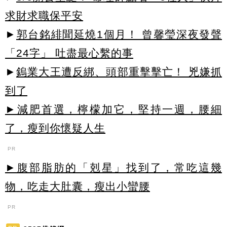
求財求職保平安
►
郭台銘緋聞延燒1個月！ 曾馨瑩深夜發聲
「24字」 吐盡最心繫的事
►
鎢業大王遭反綁、頭部重擊擊亡！ 兇嫌抓
到了
►減肥首選，檸檬加它，堅持一週，腰細
了，瘦到你懷疑人生
PR
►腹部脂肪的「剋星」找到了，常吃這幾
物，吃走大肚囊，瘦出小蠻腰
PR