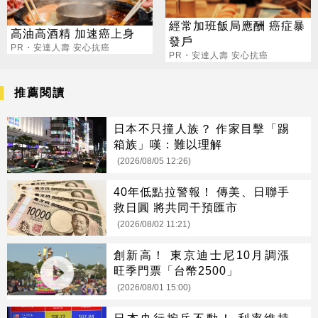
經常加班飯局應酬 癌症暴
高油高酒精 加速癌上身
發戶
PR・安達人壽 安心抗癌
PR・安達人壽 安心抗癌
推薦閱讀
日本不只撞人族？ 作家目擊「踢
箱族」嘆：難以理解
(2026/08/05 12:26)
40年低點拉警報！ 傳美、日聯手
救日圓 將共同干預匯市
(2026/08/02 11:21)
創新高！ 東京迪士尼10月調漲
旺季門票「台幣2500」
(2026/08/01 15:00)
日本央行按兵不動！ 利率維持