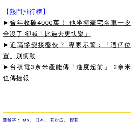
【熱門排行榜】
►
曾年收破4000萬！ 他坐擁豪宅名車一夕
全沒了 卻喊「比過去更快樂」
►
追高慘變接盤俠？ 專家示警：「這個位
置」別衝動
►
台積電3奈米產能傳「進度超前」 2奈米
也傳捷報
關鍵字：
afp
、
日本
、
花粉症
、
櫻花