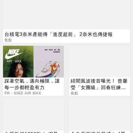
台積電3奈米產能傳「進度超前」 2奈米也傳捷報
焦點
踩著空氣，邁向極限，讓
緋聞風波後首曝光！ 曾馨
每一步都輕盈有力
瑩「女團級」回春狂練舞
PR・NIKE AIR MAX
郭董獨自公園散步
焦點