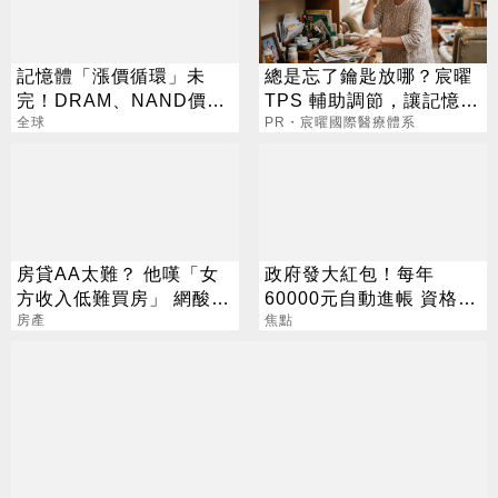
記憶體「漲價循環」未
總是忘了鑰匙放哪？宸曜
完！DRAM、NAND價格
TPS 輔助調節，讓記憶不
7月再創新高
全球
再卡關
PR・宸曜國際醫療體系
房貸AA太難？ 他嘆「女
政府發大紅包！每年
方收入低難買房」 網酸：
60000元自動進帳 資格一
高薪也不會選你
房產
次看
焦點