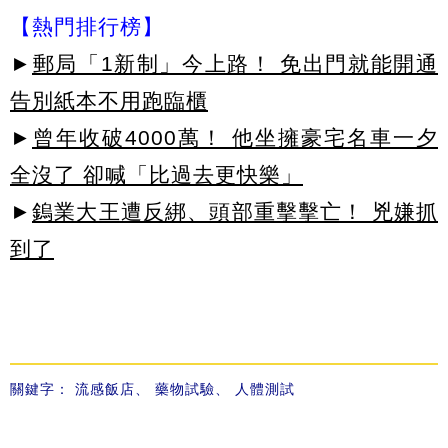
【熱門排行榜】
►
郵局「1新制」今上路！ 免出門就能開通
告別紙本不用跑臨櫃
►
曾年收破4000萬！ 他坐擁豪宅名車一夕
全沒了 卻喊「比過去更快樂」
►
鎢業大王遭反綁、頭部重擊擊亡！ 兇嫌抓
到了
關鍵字：
流感飯店
、
藥物試驗
、
人體測試