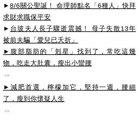
►
8/6關公聖誕！ 命理師點名「6種人」快拜
求財求職保平安
►
台玻夫人長子驟逝震撼！ 母子失散13年
被前夫騙「愛兒已夭折」
►腹部脂肪的「剋星」找到了，常吃這幾
物，吃走大肚囊，瘦出小蠻腰
PR
►減肥首選，檸檬加它，堅持一週，腰細
了，瘦到你懷疑人生
PR