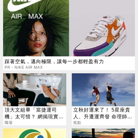
踩著空氣，邁向極限，讓每一步都輕盈有力
PR・NIKE AIR MAX
頂大文組畢「當捷運司
立秋好運來了！ 5星座貴
機」太可惜？ 網揭現實：
人、升遷運齊發 命理師：
高中就能考
職場
把握黃金轉運期
焦點