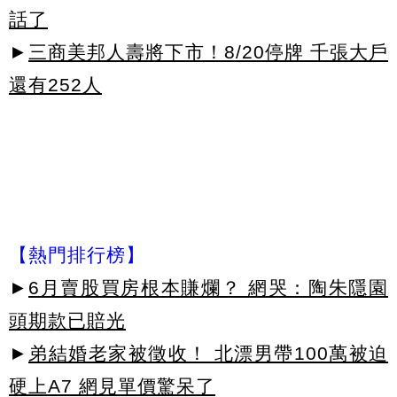
話了
►
三商美邦人壽將下市！8/20停牌 千張大戶
還有252人
【熱門排行榜】
►
6月賣股買房根本賺爛？ 網哭：陶朱隱園
頭期款已賠光
►
弟結婚老家被徵收！ 北漂男帶100萬被迫
硬上A7 網見單價驚呆了