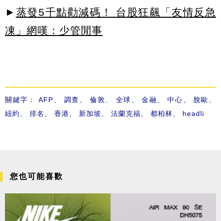
►
蒸發5千點勸減碼！ 台股狂飆「友情反急
凍」網嘆：少管閒事
關鍵字：
AFP
、
調查
、
倫敦
、
全球
、
金融
、
中心
、
脫歐
、
紐約
、
排名
、
香港
、
新加坡
、
法蘭克福
、
都柏林
、
headli
您也可能喜歡