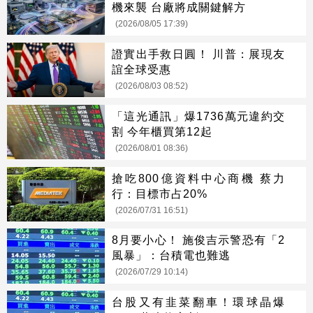
機來襲 台廠將成關鍵解方
(2026/08/05 17:39)
證實出手救日圓！ 川普：展現友
誼全球受惠
(2026/08/03 08:52)
「這光通訊」爆1736萬元違約交
割 今年櫃買第12起
(2026/08/01 08:36)
搶吃800億資料中心商機 蔡力
行：目標市占20%
(2026/07/31 16:51)
8月要小心！ 施俊吉示警恐有「2
風暴」：台積電也難逃
(2026/07/29 10:14)
台股又有韭菜翻車！環球晶爆