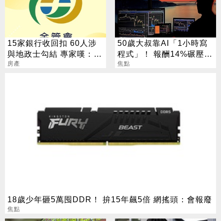
15家銀行收回扣 60人涉
50歲大叔靠AI「1小時寫
與地政士勾結 專家嘆：徹
程式」！ 報酬14%碾壓標
查恐血流成河
房產
普 直接辭職去炒股
焦點
18歲少年砸5萬囤DDR！ 拚15年飆5倍 網搖頭：會報廢
焦點