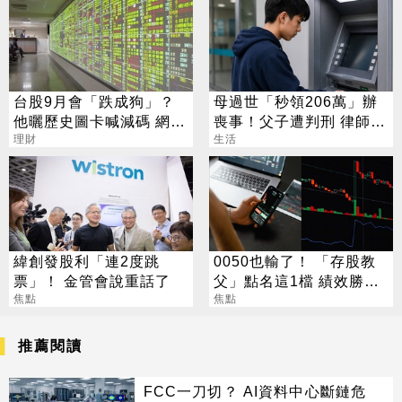
台股9月會「跌成狗」？
母過世「秒領206萬」辦
他曬歷史圖卡喊減碼 網看
喪事！父子遭判刑 律師：
法兩極
理財
搶錢先下手是罪
生活
緯創發股利「連2度跳
0050也輸了！ 「存股教
票」！ 金管會說重話了
父」點名這1檔 績效勝出
焦點
還更抗跌
焦點
推薦閱讀
FCC一刀切？ AI資料中心斷鏈危