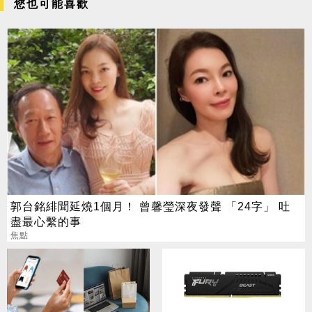
您也可能喜歡
郭台銘緋聞延燒1個月！ 曾馨瑩深夜發聲 「24字」 吐
盡最心繫的事
焦點