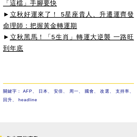
「這檔」手腳要快
►
立秋好運來了！ 5星座貴人、升遷運齊發
命理師：把握黃金轉運期
►
立秋黑馬！「5生肖」轉運大逆襲 一路旺
到年底
關鍵字：
AFP
、
日本
、
安倍
、
周一
、
國會
、
改選
、
支持率
、
回升
、
headline