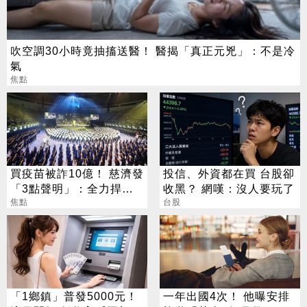
吹空調30小時竟抽搐送醫！ 醫揭「真正元兇」：不是冷
氣
焦點
買疫苗被詐10億！ 慈濟發
投信、外資都在買 台股卻
「3點聲明」：全力捍衛
收黑？ 網嘆：沒人要玩了
捐款人權益
焦點
台股
「1鄉鎮」普發5000元！
一年出國4次！ 他曝安排