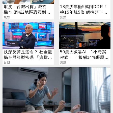
蝦皮「台灣出貨」藏玄
18歲少年砸5萬囤DDR！
機？ 網喊2地區恐買到假
拚15年飆5倍 網搖頭：會
貨 專家揭真相
焦點
報廢
焦點
跌深反彈是逃命？ 杜金龍
50歲大叔靠AI「1小時寫
揭台股箱型密碼 「這檔」
程式」！ 報酬14%碾壓標
手腳要快
台股
普 直接辭職去炒股
焦點