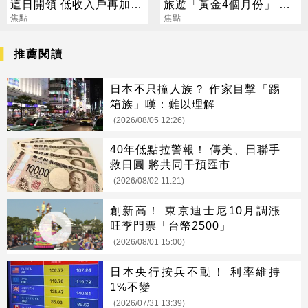
這日開領 低收入戶再加碼
旅遊「黃金4個月份」 卡
2000元
焦點
對整年活在期待中
焦點
推薦閱讀
日本不只撞人族？ 作家目擊「踢
箱族」嘆：難以理解
(2026/08/05 12:26)
40年低點拉警報！ 傳美、日聯手
救日圓 將共同干預匯市
(2026/08/02 11:21)
創新高！ 東京迪士尼10月調漲
旺季門票「台幣2500」
(2026/08/01 15:00)
日本央行按兵不動！ 利率維持
1%不變
(2026/07/31 13:39)