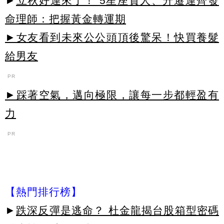
►
立秋好運來了！ 5星座貴人、升遷運齊發
命理師：把握黃金轉運期
►女友看到未來公公頭頂後驚呆！快買養髮
給男友
PR
►踩著空氣，邁向極限，讓每一步都輕盈有
力
PR
【熱門排行榜】
►
跌深反彈是逃命？ 杜金龍揭台股箱型密碼