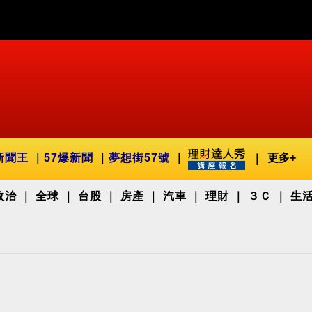
新聞王
57爆新聞
夢想街57號
更多+
政治
全球
台股
房產
汽車
理財
３Ｃ
生