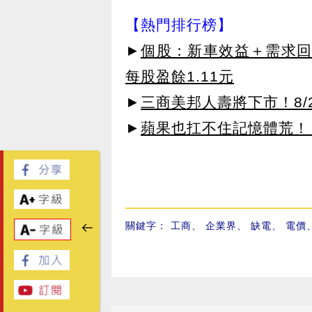
【熱門排行榜】
►
個股：新車效益＋需求回升
每股盈餘1.11元
►
三商美邦人壽將下市！8/2
►
蘋果也扛不住記憶體荒！ 傳
關鍵字：
工商
、
企業界
、
缺電
、
電價