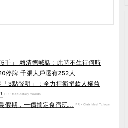
領5千」 賴清德喊話：此時不生待何時
0停牌 千張大戶還有252人
濟發「3點聲明」：全力捍衛捐款人權益
!
PR・Maplestory Worlds
假期，一價搞定食宿玩...
PR・Club Med Taiwan