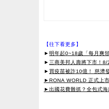
【往下看更多】
►
明年起0~18歲「每月爽
►
三商美邦人壽將下市！8/2
►
買疫苗被詐10億！ 慈
►RONA WORLD 正式上市
►出國花費難抓？全包式海島