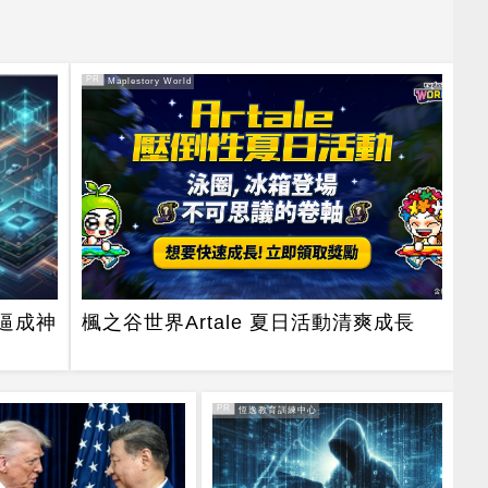
PR
PR・Maplestory World
逼成神
楓之谷世界Artale 夏日活動清爽成長
PR
PR・恆逸教育訓練中心