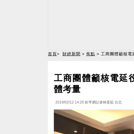
首頁
>
財經新聞
>
焦點
> 工商團體籲核電
工商團體籲核電延
體考量
2019/02/12 14:20
鉅亨網記者林薏茹 台北