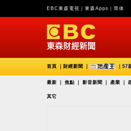
EBC東森電視
｜
東森Apps
｜
简体
首頁
財經新聞
57
最新
焦點
影音新聞
產業
其它