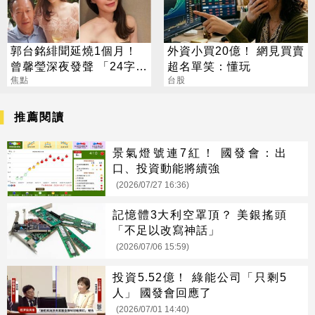
郭台銘緋聞延燒1個月！
外資小買20億！ 網見買賣
曾馨瑩深夜發聲 「24字」
超名單笑：懂玩
吐盡最心繫的事
焦點
台股
推薦閱讀
景氣燈號連7紅！ 國發會：出
口、投資動能將續強
(2026/07/27 16:36)
記憶體3大利空罩頂？ 美銀搖頭
「不足以改寫神話」
(2026/07/06 15:59)
投資5.52億！ 綠能公司「只剩5
人」 國發會回應了
(2026/07/01 14:40)