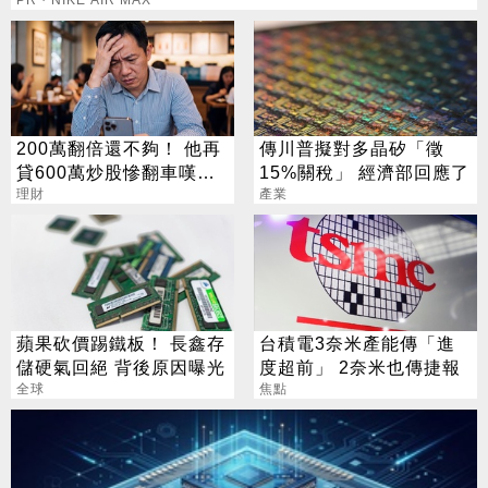
200萬翻倍還不夠！ 他再
傳川普擬對多晶矽「徵
貸600萬炒股慘翻車嘆：
15%關稅」 經濟部回應了
拜紫南宮也沒用
理財
產業
蘋果砍價踢鐵板！ 長鑫存
台積電3奈米產能傳「進
儲硬氣回絕 背後原因曝光
度超前」 2奈米也傳捷報
全球
焦點