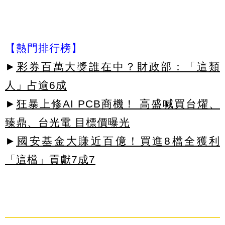
【熱門排行榜】
►
彩券百萬大獎誰在中？財政部：「這類
人」占逾6成
►
狂暴上修AI PCB商機！ 高盛喊買台燿、
臻鼎、台光電 目標價曝光
►
國安基金大賺近百億！買進8檔全獲利
「這檔」貢獻7成7