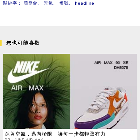
關鍵字：
國發會
、
景氣
、
燈號
、
headline
您也可能喜歡
踩著空氣，邁向極限，讓每一步都輕盈有力
PR・NIKE AIR MAX