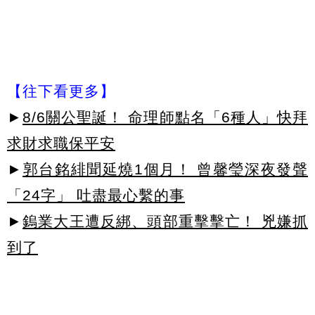
【往下看更多】
►
8/6關公聖誕！ 命理師點名「6種人」快拜
求財求職保平安
►
郭台銘緋聞延燒1個月！ 曾馨瑩深夜發聲
「24字」 吐盡最心繫的事
►
鎢業大王遭反綁、頭部重擊擊亡！ 兇嫌抓
到了