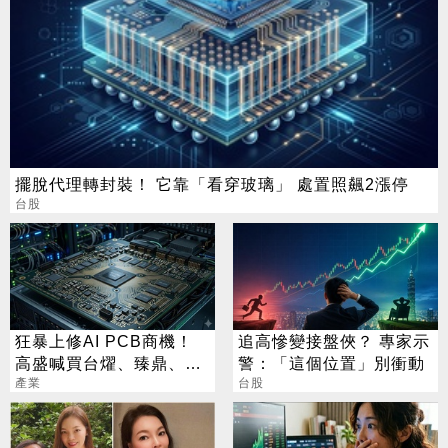
擺脫代理轉封裝！ 它靠「看穿玻璃」 處置照飆2漲停
台股
狂暴上修AI PCB商機！
追高慘變接盤俠？ 專家示
高盛喊買台燿、臻鼎、台
警：「這個位置」別衝動
產業
光電 目標價曝光
台股