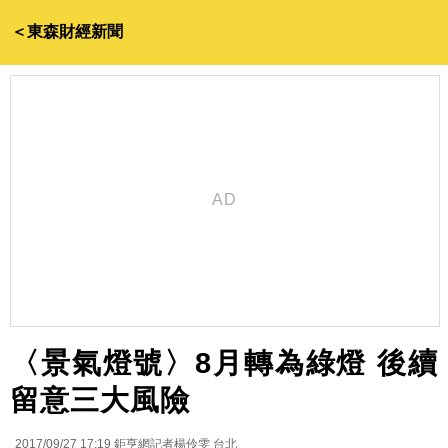
＜東森財經新聞
〈景氣燈號〉8月轉為綠燈 後續
留意三大風險
2017/09/27 17:19
鉅亨網記者楊伶雯 台北