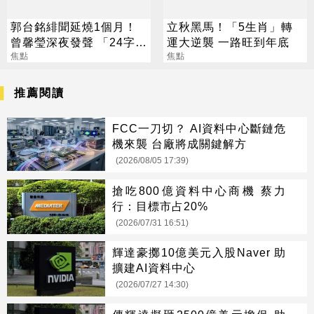
郭台銘緋聞延燒1個月！
立秋黑馬！「5生肖」轉
曾馨瑩深夜發聲 「24字」
運大逆襲 一路旺到年底
吐盡最心繫的事
焦點
焦點
推薦閱讀
FCC一刀切？ AI資料中心斷鏈危
機來襲 台廠將成關鍵解方
(2026/08/05 17:39)
搶吃800億資料中心商機 蔡力
行：目標市占20%
(2026/07/31 16:51)
輝達豪擲10億美元入股Naver 助
擴建AI資料中心
(2026/07/27 14:30)