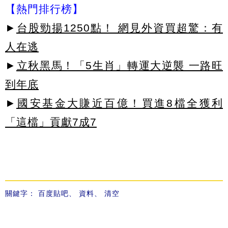
【熱門排行榜】
►
台股勁揚1250點！ 網見外資買超驚：有
人在逃
►
立秋黑馬！「5生肖」轉運大逆襲 一路旺
到年底
►
國安基金大賺近百億！買進8檔全獲利
「這檔」貢獻7成7
關鍵字：
百度貼吧
、
資料
、
清空