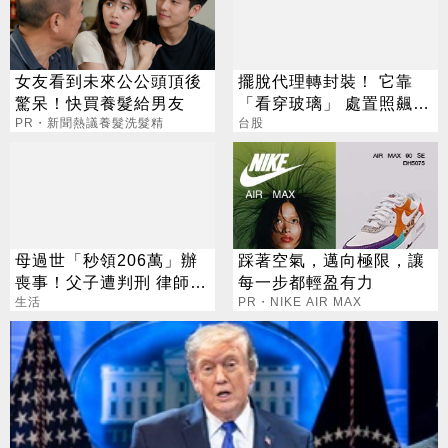
女友看到未來公公頭頂後
擺脫代理轉封裝！ 它靠
驚呆！快買養髮給男友
「看穿玻璃」 處置照飆2
PR・新聞熱議養髮洗髮精
漲停
台股
母過世「秒領206萬」辦
踩著空氣，邁向極限，讓
喪事！父子遭判刑 律師：
每一步都輕盈有力
搶錢先下手是罪
生活
PR・NIKE AIR MAX