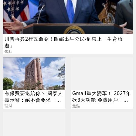
川普再簽2行政命令！限縮出生公民權 禁止「生育旅
遊」
焦點
有保費要退給你？ 國泰人
Gmail重大變革！ 2027年
壽示警：絕不會要求「這
砍3大功能 免費用戶「這
2事」
理財
好康」不能用了
焦點