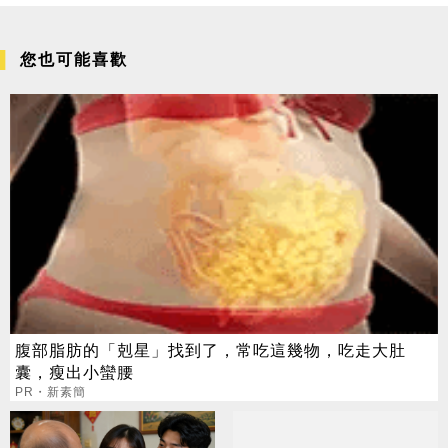
您也可能喜歡
腹部脂肪的「剋星」找到了，常吃這幾物，吃走大肚
囊，瘦出小蠻腰
PR・新素簡