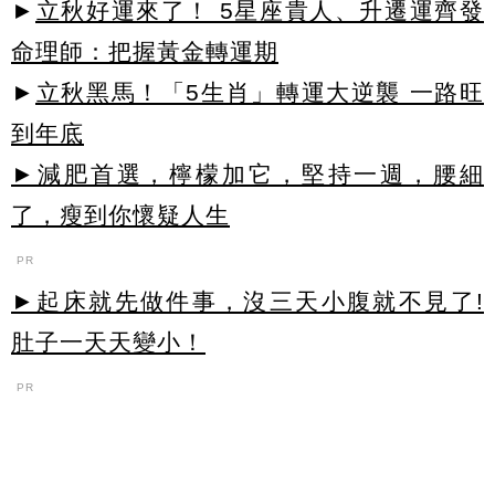
►
立秋好運來了！ 5星座貴人、升遷運齊發
命理師：把握黃金轉運期
►
立秋黑馬！「5生肖」轉運大逆襲 一路旺
到年底
►減肥首選，檸檬加它，堅持一週，腰細
了，瘦到你懷疑人生
PR
►起床就先做件事，沒三天小腹就不見了!
肚子一天天變小！
PR