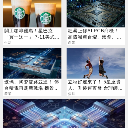
開工咖啡優惠！星巴克
狂暴上修AI PCB商機！
「買一送一」 7-11美式買
高盛喊買台燿、臻鼎、台
7送7
生活
產業
光電 目標價曝光
玻璃、陶瓷雙路並進！ 傳
立秋好運來了！ 5星座貴
台積電再闢新戰場 攜景碩
人、升遷運齊發 命理師：
布局類EMIB
產業
把握黃金轉運期
焦點