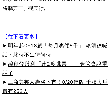
將聽其言、觀其行。」
【往下看更多】
►
明年起0~18歲「每月爽領5千」 賴清德喊
話：此時不生待何時
►
緯創發股利「連2度跳票」！ 金管會說重
話了
►
三商美邦人壽將下市！8/20停牌 千張大戶
還有252人