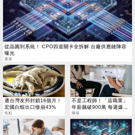
從晶圓到系統！ CPO四道關卡全拆解 台廠供應鏈陣容
曝光
產業
遭台灣友邦封鎖16個月！
不是工程師！「這職業」
宏國白蝦出口慘崩43%
年薪飆破900萬 每週爆肝
焦點
70小時仍搶破頭
職場