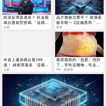
跌深反彈是逃命？ 杜金龍
晶片翹曲怎壓平？ 玻璃基
揭台股箱型密碼 「這檔」
板非唯一 2設備黑馬「防
手腳要快
台股
彎神器」曝
產業
外資上週加碼台股266
腹部脂肪的「剋星」找到
億！ 緯創買最多「這檔」
了，常吃這幾物，吃走大
最慘被砍12.7萬張
台股
肚囊，瘦出小蠻腰
PR・新素簡