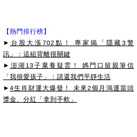
【熱門排行榜】
►
台股大漲702點！ 專家揭「隱藏3警
訊」：這組背離很關鍵
►
澎湖13子棄養疑雲！ 媽門口留親筆信
「我很愛孩子」：請還我們平靜生活
►
4生肖財運大爆發！ 未來2個月鴻運當頭
獎金、分紅「拿到手軟」