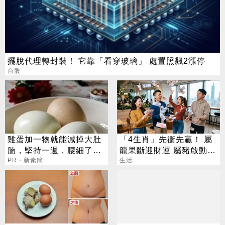
擺脫代理轉封裝！ 它靠「看穿玻璃」 處置照飆2漲停
台股
雞蛋加一物就能減掉大肚
「4生肖」先衝先贏！ 屬
腩，堅持一週，腰細了，
龍果斷迎財運 屬豬啟動財
瘦到你懷疑人生！
PR・新素簡
富迴圈
生活