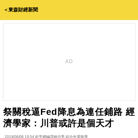
＜東森財經新聞
祭關稅逼Fed降息為連任鋪路 經
濟學家：川普或許是個天才
2019/06/06 19:54
鉅亨網編譯林信男 綜合外電報導