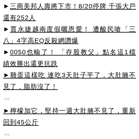
►
三商美邦人壽將下市！8/20停牌 千張大戶
還有252人
►
賈永婕越南度假曬恩愛！ 遭酸民嗆「三
八」4字高EQ反殺網讚爆
►
0050也輸了！ 「存股教父」點名這1檔
績效勝出還更抗跌
►雞蛋這樣吃 連吃3天肚子平了，大肚腩不
見了，脂肪沒了！
PR
►檸檬加它，堅持一週大肚腩不見了，重新
回到45公斤
PR