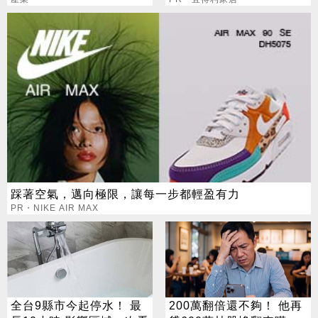
存：明年會更缺
踩著空氣，邁向極限，讓每一步都輕盈有力
PR・NIKE AIR MAX
全台9縣市今起停水！ 最
200萬翻倍還不夠！ 他再