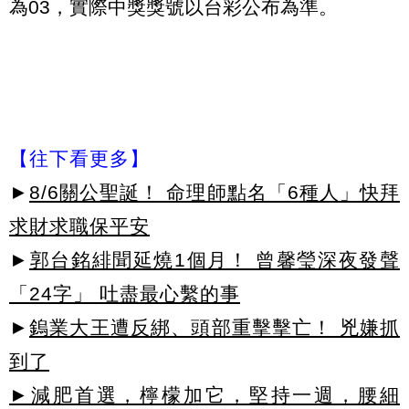
為03，實際中獎獎號以台彩公布為準。
【往下看更多】
►
8/6關公聖誕！ 命理師點名「6種人」快拜
求財求職保平安
►
郭台銘緋聞延燒1個月！ 曾馨瑩深夜發聲
「24字」 吐盡最心繫的事
►
鎢業大王遭反綁、頭部重擊擊亡！ 兇嫌抓
到了
►減肥首選，檸檬加它，堅持一週，腰細