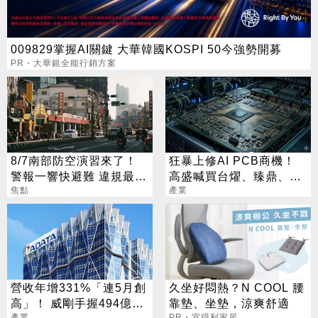
009829掌握AI關鍵 大華韓國KOSPI 50今強勢開募
PR・大華銀全能行銷方案
8/7南部防空演習來了！
狂暴上修AI PCB商機！
警報一響快避難 違規最高
高盛喊買台燿、臻鼎、台
開罰15萬
焦點
產業
光電 目標價曝光
營收年增331%「連5月創
久坐好悶熱？N COOL 腰
高」！ 威剛手握494億庫
靠墊、坐墊，涼爽舒適
產業
PR・宜得利家居