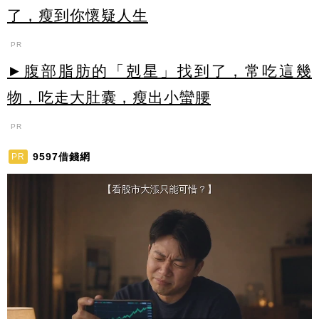
了，瘦到你懷疑人生
PR
►腹部脂肪的「剋星」找到了，常吃這幾
物，吃走大肚囊，瘦出小蠻腰
PR
9597借錢網
PR