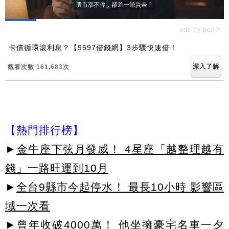
ads by popIn
卡債循環滾利息？【9597借錢網】3步驟快速借！
深入了解
觀看次數 161,683次
【熱門排行榜】
►
金牛座下弦月發威！ 4星座「越整理越有
錢」一路旺運到10月
►
全台9縣市今起停水！ 最長10小時 影響區
域一次看
►
曾年收破4000萬！ 他坐擁豪宅名車一夕