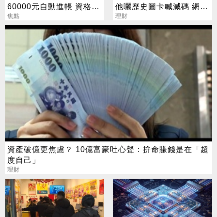
60000元自動進帳 資格一
他曬歷史圖卡喊減碼 網看
次看
焦點
法兩極
理財
資產破億更焦慮？ 10億富豪吐心聲：拚命賺錢是在「超
度自己」
理財