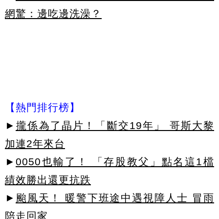
網驚：邊吃邊洗澡？
【熱門排行榜】
►
攏係為了晶片！「斷交19年」 哥斯大黎
加連2年來台
►
0050也輸了！ 「存股教父」點名這1檔
績效勝出還更抗跌
►
颱風天！ 暖警下班途中遇視障人士 冒雨
陪走回家