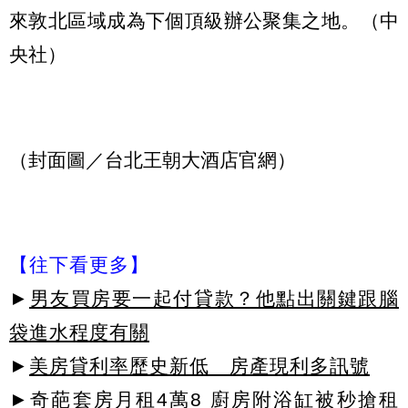
來敦北區域成為下個頂級辦公聚集之地。（中
央社）
（封面圖／台北王朝大酒店官網）
【往下看更多】
►
男友買房要一起付貸款？他點出關鍵跟腦
袋進水程度有關
►
美房貸利率歷史新低 房產現利多訊號
►
奇葩套房月租4萬8 廚房附浴缸被秒搶租