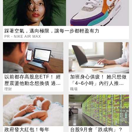
踩著空氣，邁向極限，讓每一步都輕盈有力
PR・NIKE AIR MAX
以前都存高股息ETF！ 經
加班身心俱疲！ 她只想做
歷震盪他動念想換債 過來
「4~6小時」內行人推這
人說話了
理財
行：月收10萬
職場
政府發大紅包！每年
台股9月會「跌成狗」？