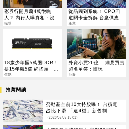
彩券行開月薪4萬徵嘸
從晶圓到系統！ CPO四
人？ 內行人曝真相：沒想
道關卡全拆解 台廠供應鏈
像中輕鬆
職場
陣容曝光
產業
18歲少年砸5萬囤DDR！
外資小買20億！ 網見買賣
拚15年飆5倍 網搖頭：會
超名單笑：懂玩
報廢
焦點
台股
推薦閱讀
勞動基金前10大持股曝！ 台積電
占比下滑 「這4檔」新舊制全上
榜
(2026/08/03 15:01)