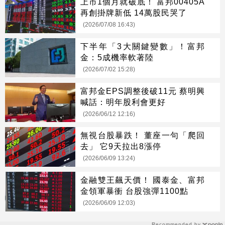
上市1個月就破底！ 富邦00405A
再創掛牌新低 14萬股民哭了
(2026/07/08 16:43)
下半年「3大關鍵變數」！富邦
金：5成機率軟著陸
(2026/07/02 15:28)
富邦金EPS調整後破11元 蔡明興
喊話：明年股利會更好
(2026/06/12 12:16)
無視台股暴跌！ 董座一句「爬回
去」 它9天拉出8漲停
(2026/06/09 13:24)
金融雙王飆天價！ 國泰金、富邦
金領軍暴衝 台股強彈1100點
(2026/06/09 12:03)
Recommended by