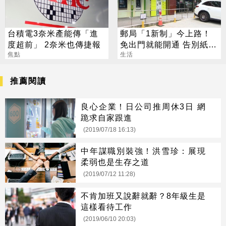
台積電3奈米產能傳「進
郵局「1新制」今上路！
度超前」 2奈米也傳捷報
免出門就能開通 告別紙本
焦點
不用跑臨櫃
生活
推薦閱讀
良心企業！日公司推周休3日 網
跪求自家跟進
(2019/07/18 16:13)
中年謀職別裝強！洪雪珍：展現
柔弱也是生存之道
(2019/07/12 11:28)
不肯加班又說辭就辭？8年級生是
這樣看待工作
(2019/06/10 20:03)