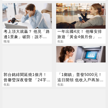
考上頂大就贏？ 他見「路
一年出國4次！ 他曝安排
邊1景象」破防：說不清
旅遊「黃金4個月份」 卡
的挫敗感
職場
對整年活在期待中
焦點
郭台銘緋聞延燒1個月！
「1鄉鎮」普發5000元！
曾馨瑩深夜發聲 「24字」
這日開領 低收入戶再加碼
吐盡最心繫的事
焦點
2000元
焦點