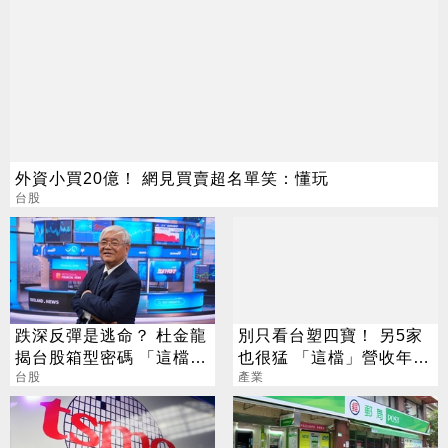
外資小買20億！ 網見買賣超名單笑：懂玩
台股
跌深反彈是逃命？ 杜金龍
別只看台塑四寶！ 另5家
揭台股箱型密碼 「這檔」
也很猛 「這檔」營收年增
手腳要快
台股
衝7倍
產業