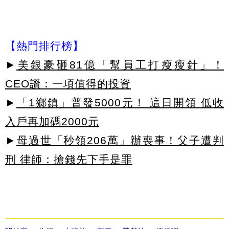
【熱門排行榜】
►
美銀豪砸81億「幫員工打瘦瘦針」！
CEO讚：一項值得的投資
►
「1鄉鎮」普發5000元！ 這日開領 低收
入戶再加碼2000元
►
母過世「秒領206萬」辦喪事！父子遭判
刑 律師：搶錢先下手是罪