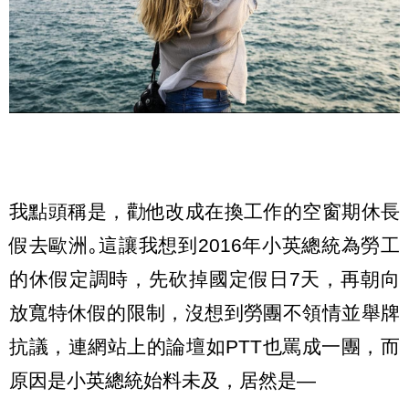
我點頭稱是，勸他改成在換工作的空窗期休長
假去歐洲｡這讓我想到2016年小英總統為勞工
的休假定調時，先砍掉國定假日7天，再朝向
放寬特休假的限制，沒想到勞團不領情並舉牌
抗議，連網站上的論壇如PTT也罵成一團，而
原因是小英總統始料未及，居然是—