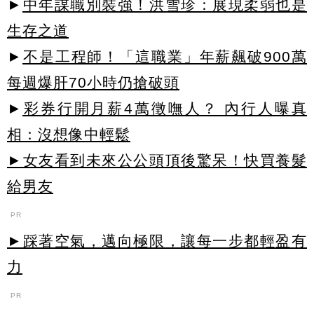
►
中年謀職別裝強！洪雪珍：展現柔弱也是
生存之道
►
不是工程師！「這職業」年薪飆破900萬
每週爆肝70小時仍搶破頭
►
彩券行開月薪4萬徵嘸人？ 內行人曝真
相：沒想像中輕鬆
►女友看到未來公公頭頂後驚呆！快買養髮
給男友
PR
►踩著空氣，邁向極限，讓每一步都輕盈有
力
PR