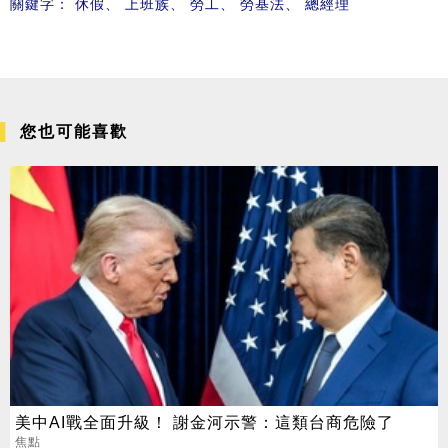
關鍵字：
休假
、
上班族
、
勞工
、
勞基法
、
總經理
您也可能喜歡
美中AI戰全面升級！ 謝金河示警：這類台商危險了
焦點