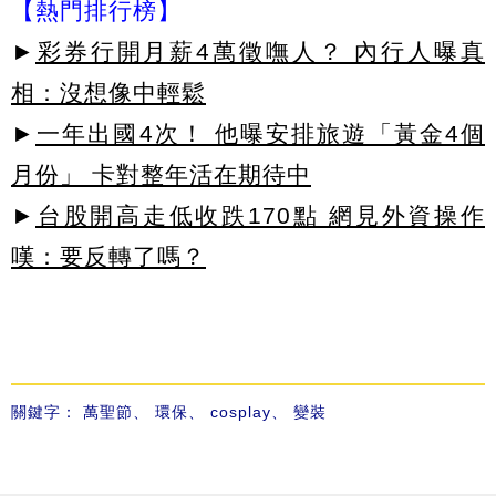
【熱門排行榜】
►
彩券行開月薪4萬徵嘸人？ 內行人曝真
相：沒想像中輕鬆
►
一年出國4次！ 他曝安排旅遊「黃金4個
月份」 卡對整年活在期待中
►
台股開高走低收跌170點 網見外資操作
嘆：要反轉了嗎？
關鍵字：
萬聖節
、
環保
、
cosplay
、
變裝