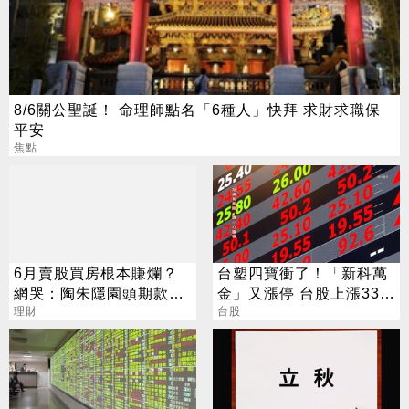
8/6關公聖誕！ 命理師點名「6種人」快拜 求財求職保
平安
焦點
6月賣股買房根本賺爛？
台塑四寶衝了！「新科萬
網哭：陶朱隱園頭期款已
金」又漲停 台股上漲330
賠光
理財
點
台股