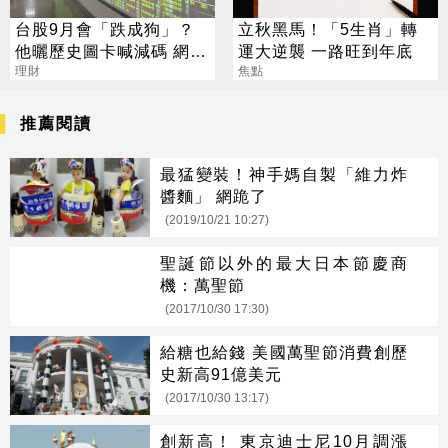
台股9月會「跌成狗」？
立秋黑馬！「5生肖」轉
他曬歷史圖卡喊減碼 網看
運大逆襲 一路旺到年底
法兩極
理財
焦點
推薦閱讀
最猛變裝！神手媽自製「維力炸
醬麵」 網跪了
(2019/10/21 10:27)
聖誕節以外的最大日本節慶商
機：萬聖節
(2017/10/30 17:30)
給糖也給錢 美國萬聖節消費創歷
史新高91億美元
(2017/10/30 13:17)
創新高！ 東京迪士尼10月調漲