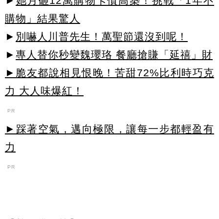
►
她月砸12萬購物卡債高築！挑戰「1年不
購物」結果驚人
►
別嚇人川普先生！萬聖節還沒到呢！
►
專人替你秒變魏瓔珞 餐廳搶賺「延禧」財
►脆友都說相見恨晚！苦甜72%比利時巧克
力 大人味爆紅！
PR
►踩著空氣，邁向極限，讓每一步都輕盈有
力
PR