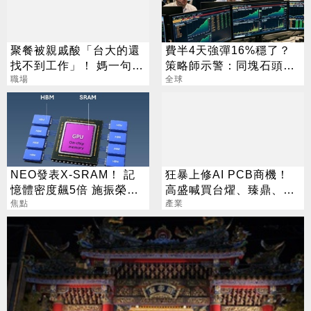
聚餐被親戚酸「台大的還
費半4天強彈16%穩了？
找不到工作」！ 媽一句神
策略師示警：同塊石頭不
回戰場秒靜音
職場
會絆2次
全球
NEO發表X-SRAM！ 記
狂暴上修AI PCB商機！
憶體密度飆5倍 施振榮：
高盛喊買台燿、臻鼎、台
半導體迎新革命
焦點
產業
光電 目標價曝光