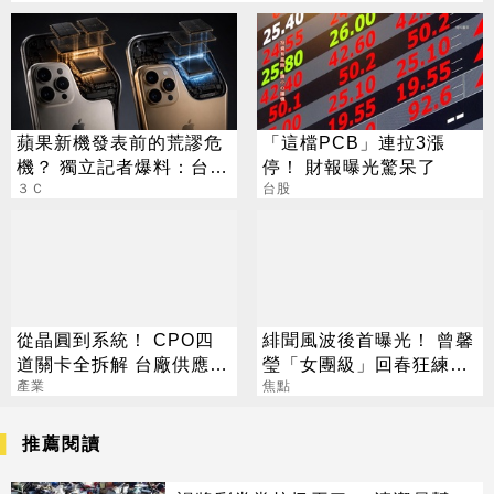
蘋果新機發表前的荒謬危
「這檔PCB」連拉3漲
機？ 獨立記者爆料：台積
停！ 財報曝光驚呆了
電在等DRAM
３Ｃ
台股
從晶圓到系統！ CPO四
緋聞風波後首曝光！ 曾馨
道關卡全拆解 台廠供應鏈
瑩「女團級」回春狂練舞
陣容曝光
產業
郭董獨自公園散步
焦點
推薦閱讀