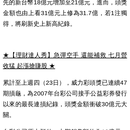
先的新台幣18億元增加至21億元，進而，頭獎
金額也由上看31億元上修為31.7億，若1注獨
得，將刷新史上新高紀錄。
★【理財達人秀】急彈空手 還能補救 七月營
收猛 起漲搶賺股
★
累計至上週四（23日），威力彩頭獎已連續47
期摃龜，為2007年台彩公司接手公益彩券發行
以來的最長連摃紀錄，頭獎金額衝破30億元大
關。