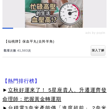
ads by popIn
【仙桃牌】保血平丸(去羚羊角)
深入了解
觀看次數 41,512次
【熱門排行榜】
►
立秋好運來了！ 5星座貴人、升遷運齊發
命理師：把握黃金轉運期
►
台積電3奈米產能傳「進度超前」 2奈米