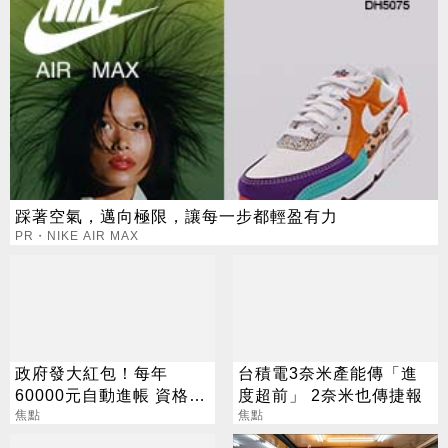
踩著空氣，邁向極限，讓每一步都輕盈有力
PR・NIKE AIR MAX
政府發大紅包！每年
台積電3奈米產能傳「進
60000元自動進帳 資格一
度超前」 2奈米也傳捷報
次看
焦點
焦點