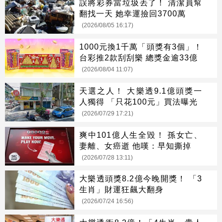
誤將彩券當垃圾丟了！ 清潔員幫
翻找一天 她幸運撿回3700萬
(2026/08/05 16:17)
1000元換1千萬「頭獎有3個」！
台彩推2款刮刮樂 總獎金逾33億
(2026/08/04 11:07)
天選之人！ 大樂透9.1億頭獎一
人獨得 「只花100元」買法曝光
(2026/07/29 17:21)
爽中101億人生全毀！ 孫女亡、
妻離、女癌逝 他嘆：早知撕掉
(2026/07/28 13:11)
大樂透頭獎8.2億今晚開獎！ 「3
生肖」財運狂飆大翻身
(2026/07/24 16:56)