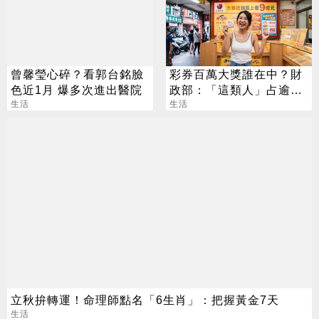
曾馨瑩心碎？看郭台銘臉
彩券百萬大獎誰在中？財
色近1月 爆多次進出醫院
政部：「這類人」占逾6
生活
成
生活
立秋拚轉運！命理師點名「6生肖」：把握黃金7天
生活