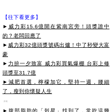
【往下看更多】
►
威力彩15.6億開在紫南宮旁！頭獎誰中
的？老闆回應了
►
威力彩32億頭獎號碼出爐！中了秒變大富
豪
►
力拚一夕致富 威力彩買氣爆棚 台彩上修
頭獎至31.7億
►減肥首選，檸檬加它，堅持一週，腰細
了，瘦到你懷疑人生
PR
►腹部脂肪的「剋星」找到了，常吃這幾