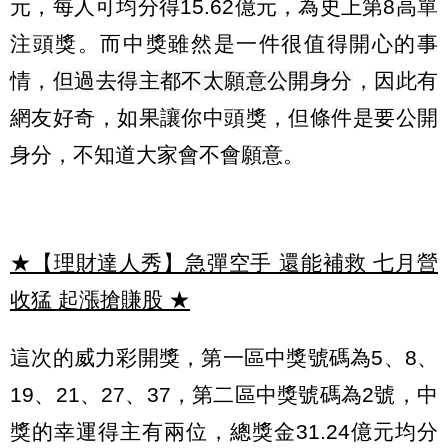
元，
每人可均分得
15.62
億元
，為史上第8高單
注頭獎。而中獎雖然是一件很值得開心的事
情，
但過去得主都不太願意公開身分
，因此有
網友好奇，如果讓你中頭獎，但條件是要公開
身分，不知道大家會不會願意。
★【理財達人秀】急彈空手 還能補救 七月營
收猛 起漲搶賺股
★
這次的威力彩開獎，第一區中獎號碼為5、8、
19、21、27、37，第二區中獎號碼為2號，中
獎的幸運得主有兩位，總獎金31.24億元均分