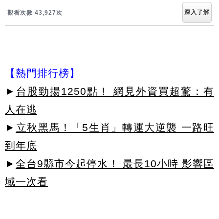
深入了解
觀看次數 43,930次
【熱門排行榜】
►
台股勁揚1250點！ 網見外資買超驚：有
人在逃
►
立秋黑馬！「5生肖」轉運大逆襲 一路旺
到年底
►
全台9縣市今起停水！ 最長10小時 影響區
域一次看