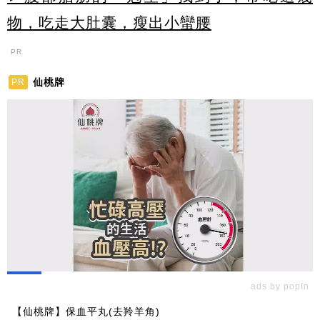
物，吃走大肚囊，瘦出小蠻腰
PR
仙桃牌
PR
ads by popIn
【仙桃牌】保血平丸(去羚羊角)