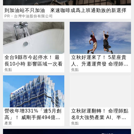
到加油站不只加油 來速咖啡成爲上班通勤族的新選擇
PR・台灣中油股份有限公司
全台9縣市今起停水！ 最
立秋好運來了！ 5星座貴
長10小時 影響區域一次看
人、升遷運齊發 命理師：
焦點
把握黃金轉運期
焦點
營收年增331%「連5月創
立秋財運翻轉！ 命理師點
高」！ 威剛手握494億庫
名8大強勢產業 AI、半導
存：明年會更缺
產業
體成最強黑馬
焦點