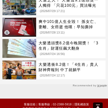
天選之人！ 大樂透9.1億頭獎一
人獨得 「只花100元」買法曝光
(2026/07/29 17:21)
爽中101億人生全毀！ 孫女亡、
妻離、女癌逝 他嘆：早知撕掉
(2026/07/28 13:11)
大樂透頭獎8.2億今晚開獎！ 「3
生肖」財運狂飆大翻身
(2026/07/24 16:56)
大樂透衝8.2億！「4生肖」貴人
財神齊報到 中了就躺平
(2026/07/24 12:17)
Recommended by
客服信箱
｜客服專線：02-2388-5918｜
隱私權政策