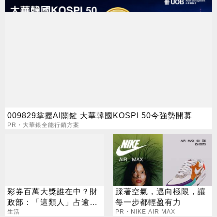
009829掌握AI關鍵 大華韓國KOSPI 50今強勢開募
PR・大華銀全能行銷方案
彩券百萬大獎誰在中？財
踩著空氣，邁向極限，讓
政部：「這類人」占逾6
每一步都輕盈有力
成
生活
PR・NIKE AIR MAX