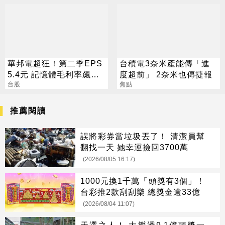
華邦電超狂！第二季EPS
台積電3奈米產能傳「進
5.4元 記憶體毛利率飆至
度超前」 2奈米也傳捷報
70.3%
台股
焦點
推薦閱讀
誤將彩券當垃圾丟了！ 清潔員幫
翻找一天 她幸運撿回3700萬
(2026/08/05 16:17)
1000元換1千萬「頭獎有3個」！
台彩推2款刮刮樂 總獎金逾33億
(2026/08/04 11:07)