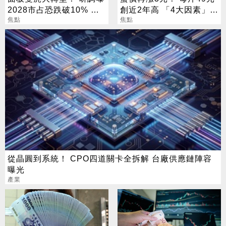
2028市占恐跌破10% 拚
創近2年高 「4大因素」推
關鍵少數
焦點
升引爆
焦點
從晶圓到系統！ CPO四道關卡全拆解 台廠供應鏈陣容
曝光
產業