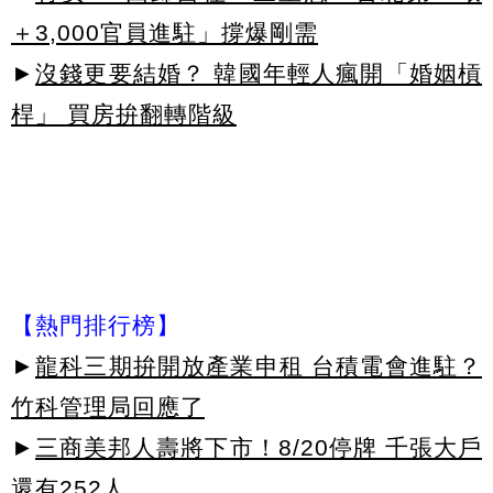
＋3,000官員進駐」撐爆剛需
►
沒錢更要結婚？ 韓國年輕人瘋開「婚姻槓
桿」 買房拚翻轉階級
【熱門排行榜】
►
龍科三期拚開放產業申租 台積電會進駐？
竹科管理局回應了
►
三商美邦人壽將下市！8/20停牌 千張大戶
還有252人