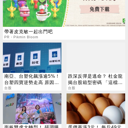
帶著皮克敏一起出門吧
PR・Pikmin Bloom
南亞、台塑化飆漲逾5%！
跌深反彈是逃命？ 杜金龍
台塑四寶逆勢走高 原因找
揭台股箱型密碼 「這檔」
到了
台股
手腳要快
台股
面板雙虎大轉型！ 研調曝
蛋價再漲3元！ 每斤49元