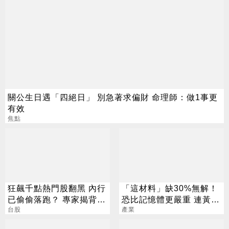
關公生日遇「四絕日」 別急著求偏財 命理師：做1事更
有效
焦點
狂飆千點熱門股翻黑 內行
「這材料」缺30%無解！
已偷偷落跑？ 專家揭背後
恐比記憶體更嚴重 連黃仁
警訊
台股
勳都掏錢秒訂
產業