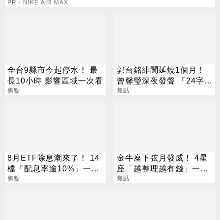
PR・NIKE AIR MAX
全台9縣市今起停水！ 最
郭台銘緋聞延燒1個月！
長10小時 影響區域一次看
曾馨瑩深夜發聲 「24字」
焦點
吐盡最心繫的事
焦點
8月ETF除息潮來了！ 14
金牛座下弦月發威！ 4星
檔「配息率逾10%」一次
座「越整理越有錢」一路
看
焦點
旺運到10月
焦點