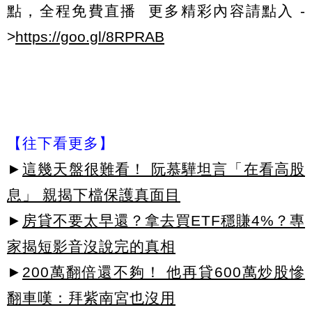
點，全程免費直播 更多精彩內容請點入 -
>
https://goo.gl/8RPRAB
【往下看更多】
►
這幾天盤很難看！ 阮慕驊坦言「在看高股
息」 親揭下檔保護真面目
►
房貸不要太早還？拿去買ETF穩賺4%？專
家揭短影音沒說完的真相
►
200萬翻倍還不夠！ 他再貸600萬炒股慘
翻車嘆：拜紫南宮也沒用