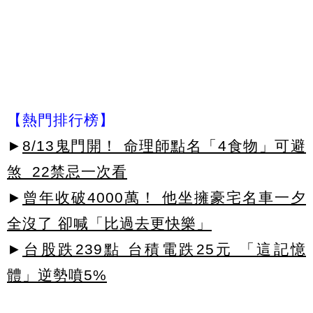
【熱門排行榜】
►
8/13鬼門開！ 命理師點名「4食物」可避
煞 22禁忌一次看
►
曾年收破4000萬！ 他坐擁豪宅名車一夕
全沒了 卻喊「比過去更快樂」
►
台股跌239點 台積電跌25元 「這記憶
體」逆勢噴5%