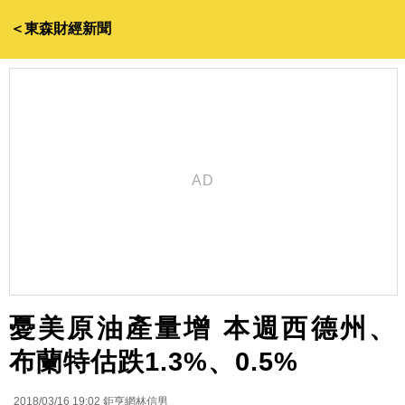
＜東森財經新聞
憂美原油產量增 本週西德州、
布蘭特估跌1.3%、0.5%
2018/03/16 19:02
鉅亨網林信男