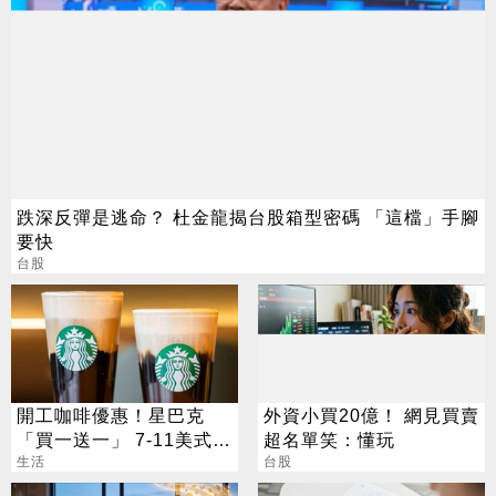
跌深反彈是逃命？ 杜金龍揭台股箱型密碼 「這檔」手腳
要快
台股
開工咖啡優惠！星巴克
外資小買20億！ 網見買賣
「買一送一」 7-11美式買
超名單笑：懂玩
7送7
生活
台股