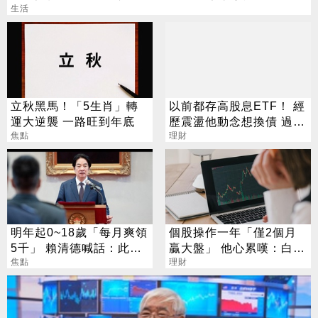
生活
立秋黑馬！「5生肖」轉
以前都存高股息ETF！ 經
運大逆襲 一路旺到年底
歷震盪他動念想換債 過來
焦點
人說話了
理財
明年起0~18歲「每月爽領
個股操作一年「僅2個月
5千」 賴清德喊話：此時
贏大盤」 他心累嘆：白忙
不生待何時
焦點
一場
理財