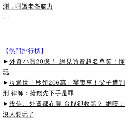
測，呵護老爸腦力
PR
【熱門排行榜】
►
外資小買20億！ 網見買賣超名單笑：懂
玩
►
母過世「秒領206萬」辦喪事！父子遭判
刑 律師：搶錢先下手是罪
►
投信、外資都在買 台股卻收黑？ 網嘆：
沒人要玩了