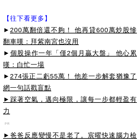
【往下看更多】
►
200萬翻倍還不夠！ 他再貸600萬炒股慘
翻車嘆：拜紫南宮也沒用
►
個股操作一年「僅2個月贏大盤」 他心累
嘆：白忙一場
►
274張正二虧55萬！ 他差一步解套猶豫了
網一句話戳盲點
►踩著空氣，邁向極限，讓每一步都輕盈有
力
PR
►爸爸反應變慢不是老了。宸曜快速腦力檢