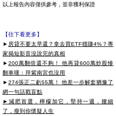
以上報告內容僅供參考，並非獲利保證
【往下看更多】
►
房貸不要太早還？拿去買ETF穩賺4%？專
家揭短影音沒說完的真相
►
200萬翻倍還不夠！ 他再貸600萬炒股慘
翻車嘆：拜紫南宮也沒用
►
274張正二虧55萬！ 他差一步解套猶豫了
網一句話戳盲點
►減肥首選，檸檬加它，堅持一週，腰細
了，瘦到你懷疑人生