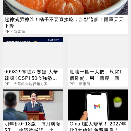
超神減肥神器！橘子不要直接吃，加點這個！體重天天
下降
PR・新素簡
009829掌握AI關鍵 大華
肚腩一抓一大把，只需1
韓國KOSPI 50今強勢開
個雞蛋，用一個瘦一個
募
PR・大華銀全能行銷方案
PR・新素簡
明年起0~18歲「每月爽領
Gmail重大變革！ 2027年
5千」 賴清德喊話：此時
砍3大功能 免費用戶「這