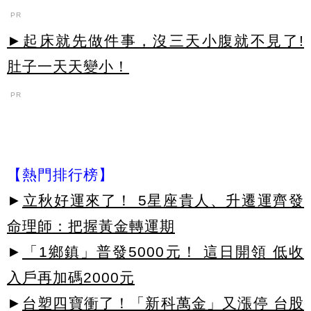
PR
►起床就先做件事，沒三天小腹就不見了!
肚子一天天變小！
PR
【熱門排行榜】
►
立秋好運來了！ 5星座貴人、升遷運齊發
命理師：把握黃金轉運期
►
「1鄉鎮」普發5000元！ 這日開領 低收
入戶再加碼2000元
►
台塑四寶衝了！「新科萬金」又漲停 台股