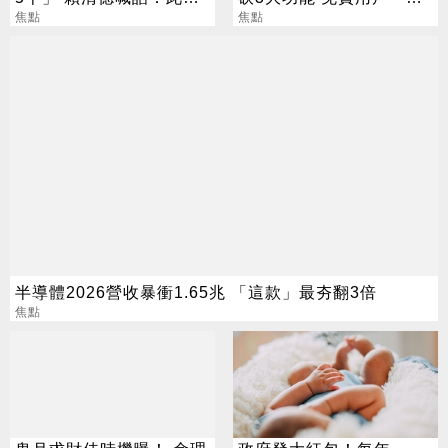
不生待何時
焦點
好康」不能用了
焦點
半導體2026營收暴衝1.65兆 「這款」最夯翻3倍
焦點