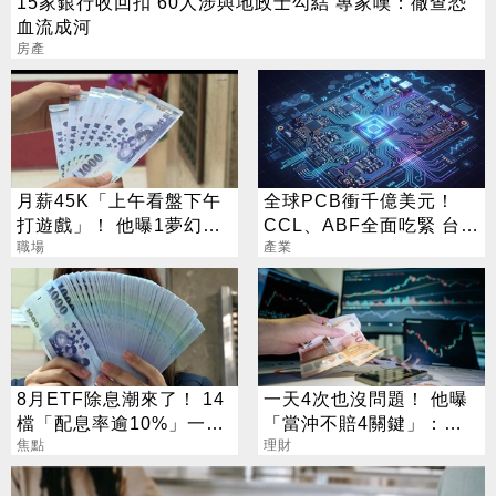
15家銀行收回扣 60人涉與地政士勾結 專家嘆：徹查恐
血流成河
房產
月薪45K「上午看盤下午
全球PCB衝千億美元！
打遊戲」！ 他曝1夢幻職
CCL、ABF全面吃緊 台廠
業 網嘆：比保全爽
職場
迎兆元商機
產業
8月ETF除息潮來了！ 14
一天4次也沒問題！ 他曝
檔「配息率逾10%」一次
「當沖不賠4關鍵」：要
看
焦點
賺很容易
理財