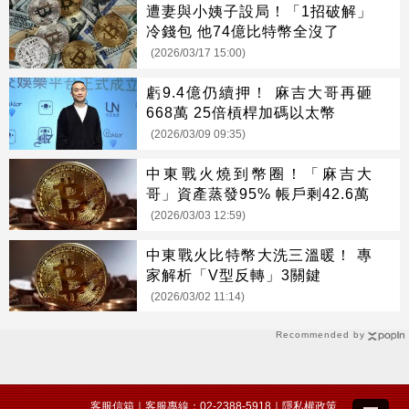
遭妻與小姨子設局！「1招破解」
冷錢包 他74億比特幣全沒了
(2026/03/17 15:00)
虧9.4億仍續押！ 麻吉大哥再砸
668萬 25倍槓桿加碼以太幣
(2026/03/09 09:35)
中東戰火燒到幣圈！「麻吉大
哥」資產蒸發95% 帳戶剩42.6萬
(2026/03/03 12:59)
中東戰火比特幣大洗三溫暖！ 專
家解析「V型反轉」3關鍵
(2026/03/02 11:14)
Recommended by
客服信箱
｜客服專線：02-2388-5918｜
隱私權政策