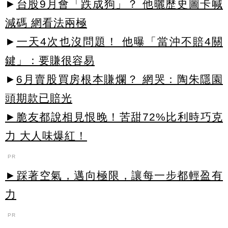
►
台股9月會「跌成狗」？ 他曬歷史圖卡喊
減碼 網看法兩極
►
一天4次也沒問題！ 他曝「當沖不賠4關
鍵」：要賺很容易
►
6月賣股買房根本賺爛？ 網哭：陶朱隱園
頭期款已賠光
►脆友都說相見恨晚！苦甜72%比利時巧克
力 大人味爆紅！
PR
►踩著空氣，邁向極限，讓每一步都輕盈有
力
PR