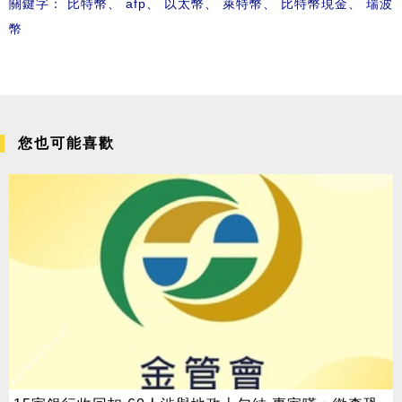
關鍵字：
比特幣
、
afp
、
以太幣
、
萊特幣
、
比特幣現金
、
瑞波
幣
您也可能喜歡