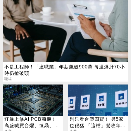
不是工程師！「這職業」年薪飆破900萬 每週爆肝70小
時仍搶破頭
職場
狂暴上修AI PCB商機！
別只看台塑四寶！ 另5家
高盛喊買台燿、臻鼎、台
也很猛 「這檔」營收年增