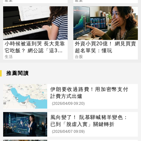
產業
光電 目標價曝光
衝7倍
產業
小時候被逼到哭 長大竟靠
外資小買20億！ 網見買賣
它吃飯？ 網公認「這3
超名單笑：懂玩
招」最划算
生活
台股
推薦閱讀
伊朗要收過路費！用加密幣支付
計費方式出爐
(2026/04/09 09:20)
風向變了！ 阮慕驊喊豬羊變色：
已到「脫虛入實」關鍵轉折
(2026/04/07 09:09)