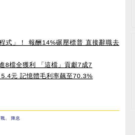
寫程式」！ 報酬14%碾壓標普 直接辭職去
8檔全獲利 「這檔」貢獻7成7
5.4元 記憶體毛利率飆至70.3%
易戰
、
降息