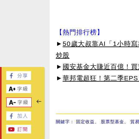
【熱門排行榜】
►
50歲大叔靠AI「1小時
炒股
►
國安基金大賺近百億！買進
►
華邦電超狂！第二季EPS 
關鍵字：
固定收益
、
股票型基金
、
貿