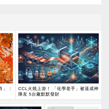
肖」：
CCL火燒上游！ 「化學老手」被逼成神
隊友 5台廠默默發財
PR
PR・三得利健康網路商店