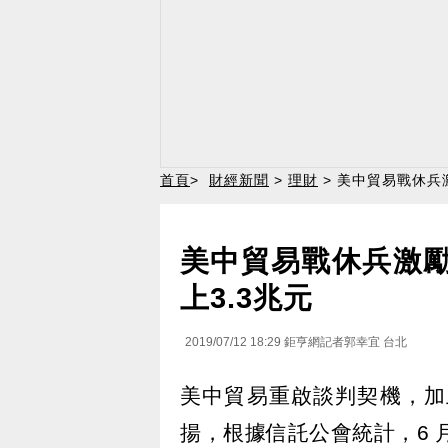
首頁
>
財經新聞
>
理財
> 美中貿易戰休兵
美中貿易戰休兵激勵
上3.3兆元
2019/07/12 18:29
鉅亨網記者郭幸宜 台北
美中貿易重啟談判契機，加
揚，根據信託公會統計，6 月