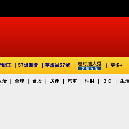
新聞王
57爆新聞
夢想街57號
更多+
政治
全球
台股
房產
汽車
理財
３Ｃ
生