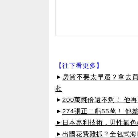
【往下看更多】
►
房貸不要太早還？拿去買
相
►
200萬翻倍還不夠！ 他
►
274張正二虧55萬！ 
►日本專利技術，男性氣色
►出國花費難抓？全包式海島