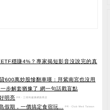
ETF穩賺4%？專家揭短影音沒說完的真
再貸600萬炒股慘翻車嘆：拜紫南宮也沒用
他差一步解套猶豫了 網一句話戳盲點
好明亮
PR・三得利健康網路商店
假期，一價搞定食宿玩...
PR・Club Med Taiwan