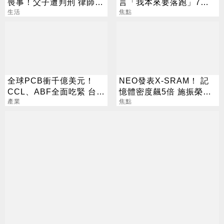
喪事！父子遭判刑 律師：
言「我本來要落跑」7億
搶錢先下手是罪
生活
資金流向曝
焦點
全球PCB衝千億美元！
NEO發表X-SRAM！ 記
CCL、ABF全面吃緊 台廠
憶體密度飆5倍 施振榮：
迎兆元商機
產業
半導體迎新革命
焦點