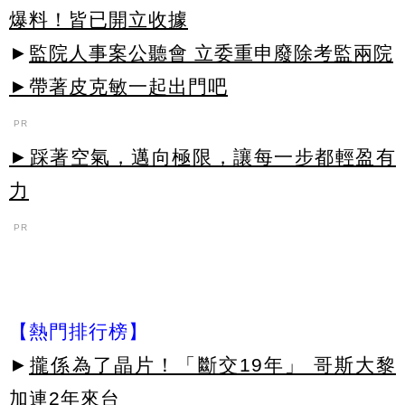
爆料！皆已開立收據
►
監院人事案公聽會 立委重申廢除考監兩院
►帶著皮克敏一起出門吧
PR
►踩著空氣，邁向極限，讓每一步都輕盈有
力
PR
【熱門排行榜】
►
攏係為了晶片！「斷交19年」 哥斯大黎
加連2年來台