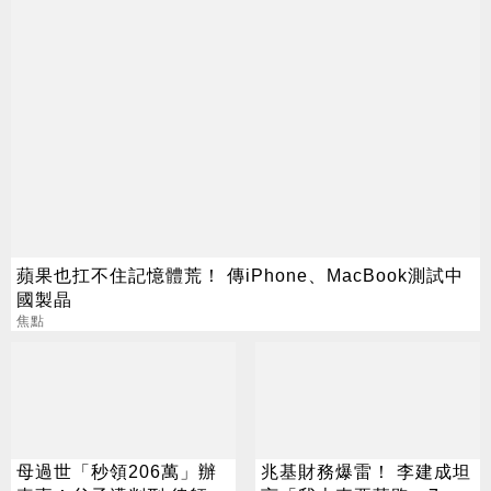
蘋果也扛不住記憶體荒！ 傳iPhone、MacBook測試中
國製晶
焦點
母過世「秒領206萬」辦
兆基財務爆雷！ 李建成坦