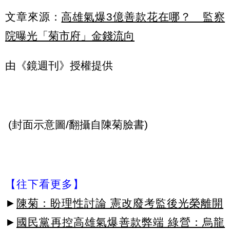
文章來源：
高雄氣爆3億善款花在哪？ 監察
院曝光「菊市府」金錢流向
由《鏡週刊》授權提供
(封面示意圖/翻攝自陳菊臉書)
【往下看更多】
►
陳菊：盼理性討論 憲改廢考監後光榮離開
►
國民黨再控高雄氣爆善款弊端 綠營：烏龍