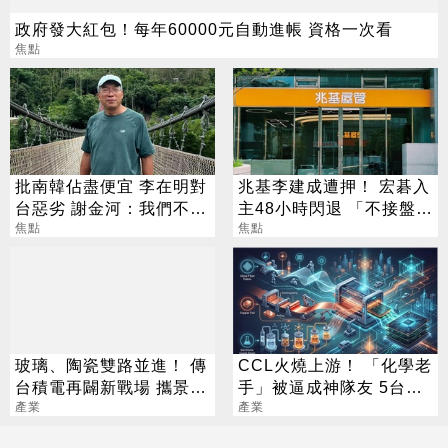
政府發大紅包！每年60000元自動進帳 資格一次看
焦點
批南韓佔盡便宜 李在明對
兆基李建成遭押！ 宏碁入
台惡劣 謝金河：我們不能
主48小時閃退 「不接盤」
一直挨打
焦點
原因曝光
焦點
玻璃、陶瓷雙路並進！ 傳
CCL火燒上游！ 「化學老
台積電再闢新戰場 攜景碩
手」被逼成神隊友 5台廠
布局類EMIB
產業
默默發財
產業