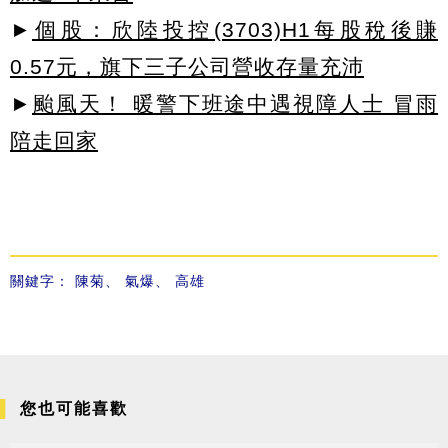
►
個股：欣陸投控(3703)H1每股稅後賺
0.57元，旗下三子公司營收存量充沛
►
颱風天！ 暖警下班途中遇視障人士 冒雨
陪走回家
關鍵字：
陳菊
、
氣爆
、
高雄
您也可能喜歡