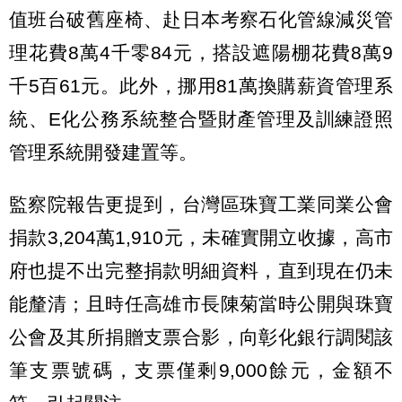
值班台破舊座椅、赴日本考察石化管線減災管
理花費8萬4千零84元，搭設遮陽棚花費8萬9
千5百61元。此外，挪用81萬換購薪資管理系
統、E化公務系統整合暨財產管理及訓練證照
管理系統開發建置等。
監察院報告更提到，台灣區珠寶工業同業公會
捐款3,204萬1,910元，未確實開立收據，高市
府也提不出完整捐款明細資料，直到現在仍未
能釐清；且時任高雄市長陳菊當時公開與珠寶
公會及其所捐贈支票合影，向彰化銀行調閱該
筆支票號碼，支票僅剩9,000餘元，金額不