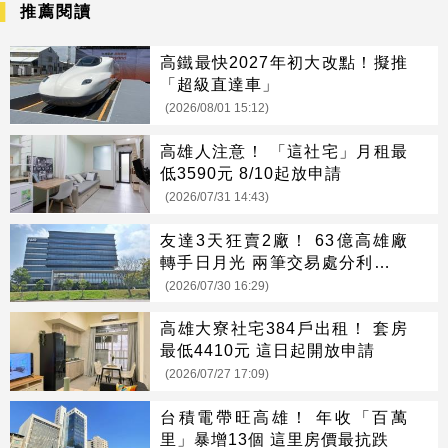
推薦閱讀
高鐵最快2027年初大改點！擬推
「超級直達車」
(2026/08/01 15:12)
高雄人注意！ 「這社宅」月租最
低3590元 8/10起放申請
(2026/07/31 14:43)
友達3天狂賣2廠！ 63億高雄廠
轉手日月光 兩筆交易處分利益估
176.7億
(2026/07/30 16:29)
高雄大寮社宅384戶出租！ 套房
最低4410元 這日起開放申請
(2026/07/27 17:09)
台積電帶旺高雄！ 年收「百萬
里」暴增13個 這里房價最抗跌