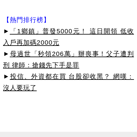
【熱門排行榜】
►
「1鄉鎮」普發5000元！ 這日開領 低收
入戶再加碼2000元
►
母過世「秒領206萬」辦喪事！父子遭判
刑 律師：搶錢先下手是罪
►
投信、外資都在買 台股卻收黑？ 網嘆：
沒人要玩了