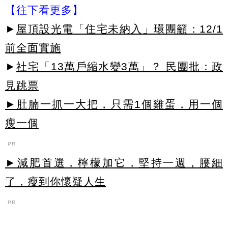
【往下看更多】
►
屋頂設光電「住宅未納入」環團籲：12/1
前全面實施
►
社宅「13萬戶縮水變3萬」？ 民團批：政
見跳票
►肚腩一抓一大把，只需1個雞蛋，用一個
瘦一個
PR
►減肥首選，檸檬加它，堅持一週，腰細
了，瘦到你懷疑人生
PR