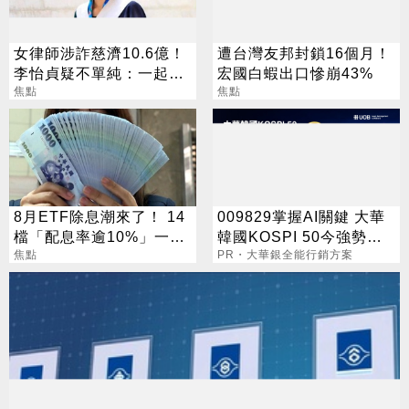
女律師涉詐慈濟10.6億！
遭台灣友邦封鎖16個月！
李怡貞疑不單純：一起洗
宏國白蝦出口慘崩43%
錢？
焦點
焦點
8月ETF除息潮來了！ 14
009829掌握AI關鍵 大華
檔「配息率逾10%」一次
韓國KOSPI 50今強勢開
看
焦點
募
PR・大華銀全能行銷方案