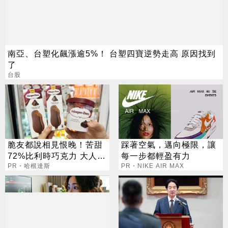
南亞、台塑化飆漲逾5%！ 台塑四寶逆勢走高 原因找到
了
台股
脆友都說相見恨晚！苦甜
踩著空氣，邁向極限，讓
72%比利時巧克力 大人味
每一步都輕盈有力
爆紅！
PR・哈根達斯
PR・NIKE AIR MAX