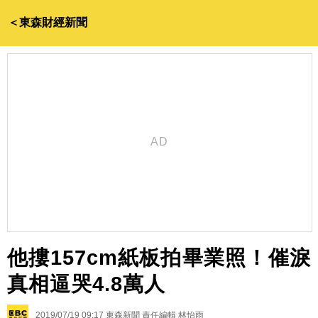
＜東森財經新聞
他摟157cm紙板拍畢業照！催淚
真相逼哭4.8萬人
2019/07/19 09:17
東森新聞 責任編輯 林怡雨