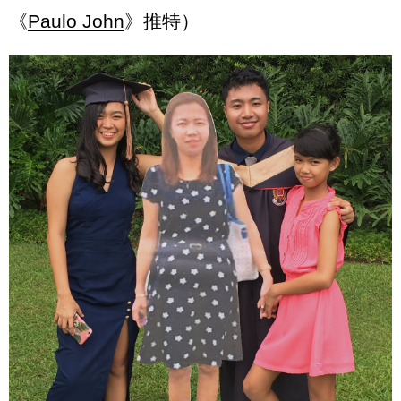
《
Paulo John
》推特）