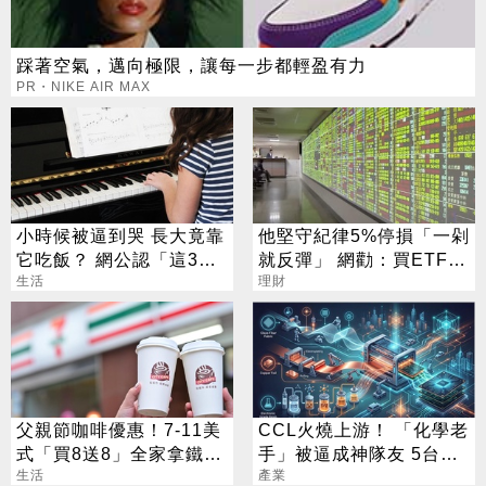
踩著空氣，邁向極限，讓每一步都輕盈有力
PR・NIKE AIR MAX
小時候被逼到哭 長大竟靠
他堅守紀律5%停損「一剁
它吃飯？ 網公認「這3
就反彈」 網勸：買ETF刪
招」最划算
生活
App
理財
父親節咖啡優惠！7-11美
CCL火燒上游！ 「化學老
式「買8送8」全家拿鐵2
手」被逼成神隊友 5台廠
杯85元
生活
默默發財
產業