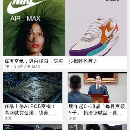
踩著空氣，邁向極限，讓每一步都輕盈有力
PR・NIKE AIR MAX
狂暴上修AI PCB商機！
明年起0~18歲「每月爽領
高盛喊買台燿、臻鼎、台
5千」 賴清德喊話：此時
產業
光電 目標價曝光
不生待何時
焦點