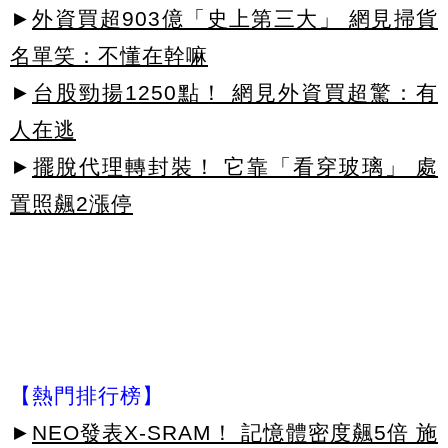
►
外資買超903億「史上第三大」 網見掃貨
名單笑：不懂在幹嘛
►
台股勁揚1250點！ 網見外資買超驚：有
人在逃
►
擺脫代理轉封裝！ 它靠「看穿玻璃」 處
置照飆2漲停
【熱門排行榜】
►
NEO發表X-SRAM！ 記憶體密度飆5倍 施