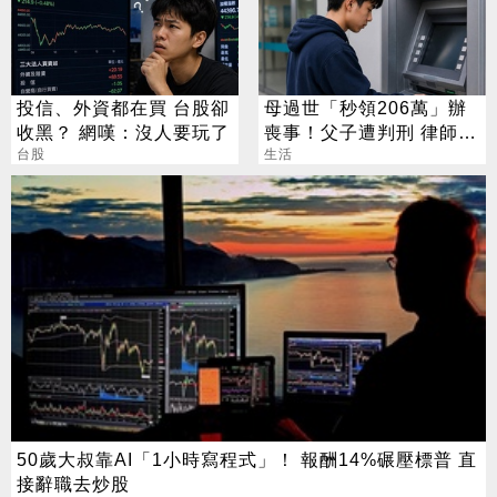
投信、外資都在買 台股卻
母過世「秒領206萬」辦
收黑？ 網嘆：沒人要玩了
喪事！父子遭判刑 律師：
台股
搶錢先下手是罪
生活
50歲大叔靠AI「1小時寫程式」！ 報酬14%碾壓標普 直
接辭職去炒股