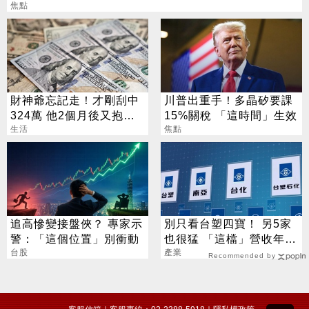
焦點
財神爺忘記走！才剛刮中
川普出重手！多晶矽要課
324萬 他2個月後又抱回
15%關稅 「這時間」生效
3243萬
生活
焦點
追高慘變接盤俠？ 專家示
別只看台塑四寶！ 另5家
警：「這個位置」別衝動
也很猛 「這檔」營收年增
台股
衝7倍
產業
Recommended by