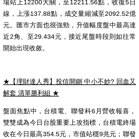
場站上12200大關，至12211.56點，收復5日
線，上漲137.88點，成交量縮減至2092.52億
元。匯市方面也很強勁，升值幅度盤中最高達
近2角、至29.434元，接近尾盤時段則如往常
開始出現收斂。
★【理財達人秀】投信開鍘 中小不妙? 回血又
解套 清單勝利組
★
盤面焦點中，台積電、聯發科6月營收報喜，
雙雙成為今日台股重要上攻指標，台積電終場
收在今日最高354.5元，市值站穩9兆元；聯發