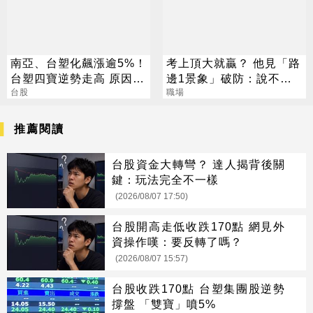
南亞、台塑化飆漲逾5%！
考上頂大就贏？ 他見「路
台塑四寶逆勢走高 原因找
邊1景象」破防：說不清
到了
台股
的挫敗感
職場
推薦閱讀
台股資金大轉彎？ 達人揭背後關
鍵：玩法完全不一樣
(2026/08/07 17:50)
台股開高走低收跌170點 網見外
資操作嘆：要反轉了嗎？
(2026/08/07 15:57)
台股收跌170點 台塑集團股逆勢
撐盤 「雙寶」噴5%