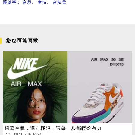
關鍵字：
台股
、
生技
、
台積電
您也可能喜歡
踩著空氣，邁向極限，讓每一步都輕盈有力
PR・NIKE AIR MAX