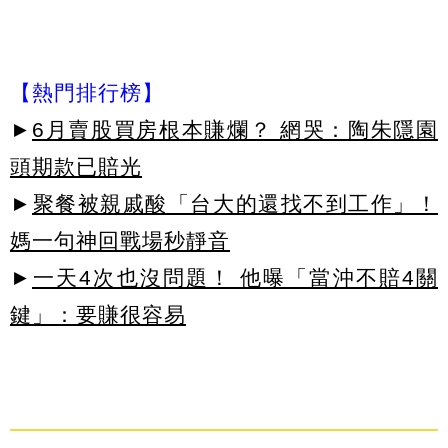
【熱門排行榜】
►
6月賣股買房根本賺爛？ 網哭：陶朱隱園
頭期款已賠光
►
聚餐被親戚酸「台大的還找不到工作」！
媽一句神回戰場秒靜音
►
一天4次也沒問題！ 他曝「當沖不賠4關
鍵」：要賺很容易