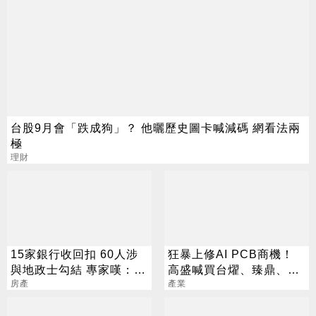
台股9月會「跌成狗」？ 他曬歷史圖卡喊減碼 網看法兩
極
理財
15家銀行收回扣 60人涉
狂暴上修AI PCB商機！
與地政士勾結 專家嘆：徹
高盛喊買台燿、臻鼎、台
查恐血流成河
房產
產業
光電 目標價曝光