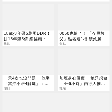
18歲少年砸5萬囤DDR！
0050也輸了！ 「存股教
拚15年飆5倍 網搖頭：會
父」點名這1檔 績效勝出
報廢
焦點
還更抗跌
焦點
一天4次也沒問題！ 他曝
加班身心俱疲！ 她只想做
「當沖不賠4關鍵」：要
「4~6小時」內行人推這
賺很容易
理財
行：月收10萬
職場