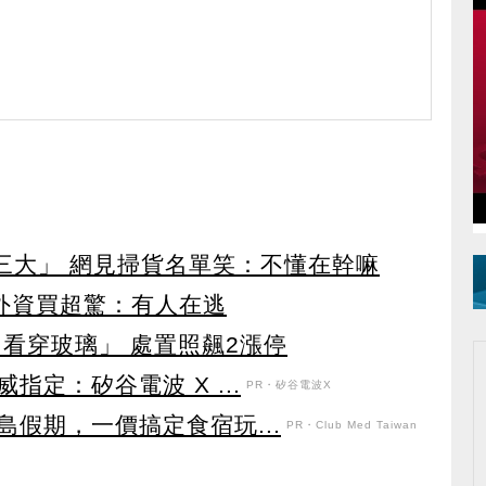
第三大」 網見掃貨名單笑：不懂在幹嘛
見外資買超驚：有人在逃
看穿玻璃」 處置照飆2漲停
定：矽谷電波 X ...
PR・矽谷電波X
假期，一價搞定食宿玩...
PR・Club Med Taiwan