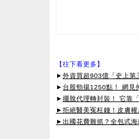
【往下看更多】
►
外資買超903億「史上
►
台股勁揚1250點！ 網
►
擺脫代理轉封裝！ 它靠「
►拒絕醫美冤枉錢！皮膚權威指
►出國花費難抓？全包式海島