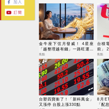
金牛座下弦月發威！ 4星座
台積
「越整理越有錢」一路旺運到
前」 
10月
焦點
焦點
台塑四寶衝了！「新科萬金」
8月E
又漲停 台股上漲330點
「配息