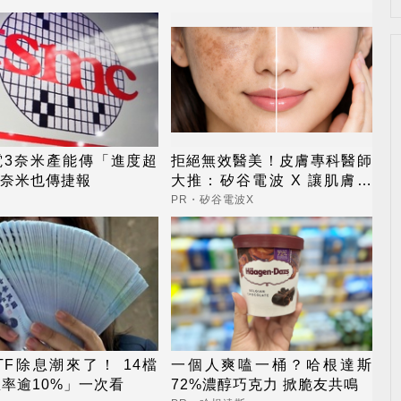
電3奈米產能傳「進度超
拒絕無效醫美！皮膚專科醫師
2奈米也傳捷報
大推：矽谷電波 X 讓肌膚由
內而外更強韌
PR・矽谷電波X
TF除息潮來了！ 14檔
一個人爽嗑一桶？哈根達斯
率逾10%」一次看
72%濃醇巧克力 掀脆友共鳴