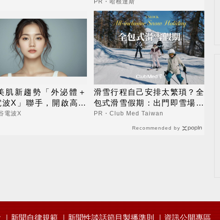
PR・哈根達斯
6美肌新趨勢「外泌體＋
滑雪行程自己安排太繁瑣？全
電波X」聯手，開啟高階
包式滑雪假期：出門即雪場，
新世代
一價全包不怕預算爆表！
谷電波X
PR・Club Med Taiwan
Recommended by
會
新聞自律規範
新聞性談話節目製播準則
資訊公開專區