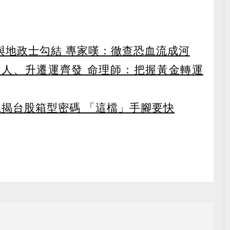
涉與地政士勾結 專家嘆：徹查恐血流成河
貴人、升遷運齊發 命理師：把握黃金轉運
龍揭台股箱型密碼 「這檔」手腳要快