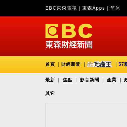
EBC東森電視
｜
東森Apps
｜
简体
首頁
財經新聞
57
最新
焦點
影音新聞
產業
其它