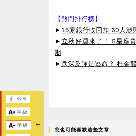
【熱門排行榜】
►
15家銀行收回扣 60人
►
立秋好運來了！ 5星座
期
►
跌深反彈是逃命？ 杜金
您也可能喜歡這些文章