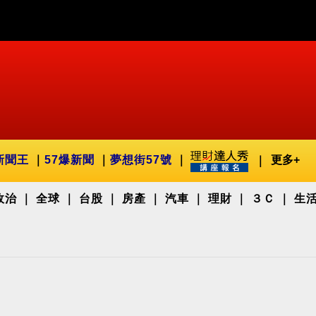
新聞王
57爆新聞
夢想街57號
更多+
政治
全球
台股
房產
汽車
理財
３Ｃ
生