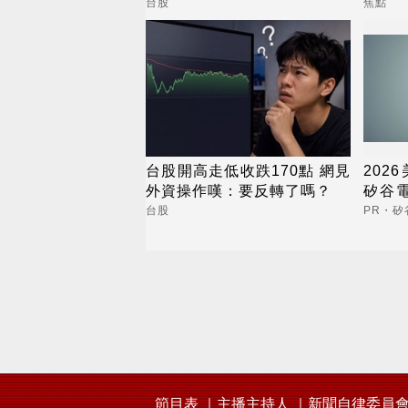
台股
焦點
台股開高走低收跌170點 網見
202
外資操作嘆：要反轉了嗎？
矽谷
養膚
台股
PR・矽
節目表
主播主持人
新聞自律委員