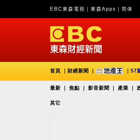
EBC東森電視
｜
東森Apps
｜
简体
首頁
財經新聞
57
最新
焦點
影音新聞
產業
其它