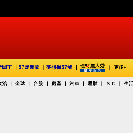
新聞王
57爆新聞
夢想街57號
更多+
政治
全球
台股
房產
汽車
理財
３Ｃ
生