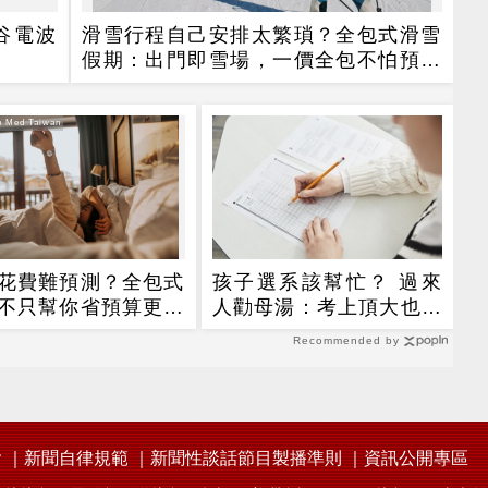
谷電波
滑雪行程自己安排太繁瑣？全包式滑雪
假期：出門即雪場，一價全包不怕預算
爆表！
 Med Taiwan
花費難預測？全包式
孩子選系該幫忙？ 過來
不只幫你省預算更省
人勸母湯：考上頂大也憂
！
鬱
Recommended by
會
新聞自律規範
新聞性談話節目製播準則
資訊公開專區