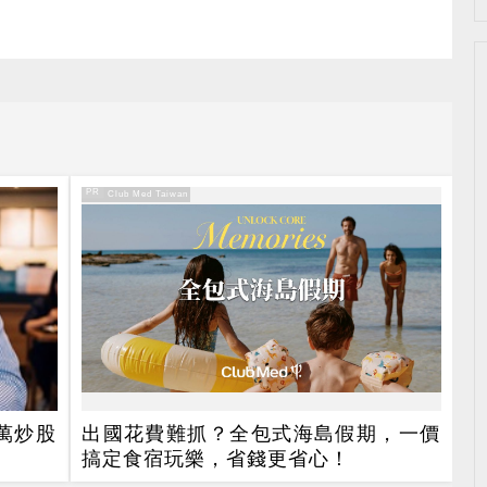
PR
PR・Club Med Taiwan
0萬炒股
出國花費難抓？全包式海島假期，一價
搞定食宿玩樂，省錢更省心！