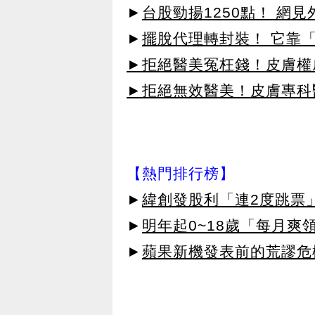
►
台股勁揚1250點！ 網
►
擺脫代理轉封裝！ 它靠「
►拒絕醫美冤枉錢！皮膚權威指
►拒絕無效醫美！皮膚專科醫
【熱門排行榜】
►
緯創發股利「連2度跳票
►
明年起0~18歲「每月爽
►
蘋果新機發表前的荒謬危