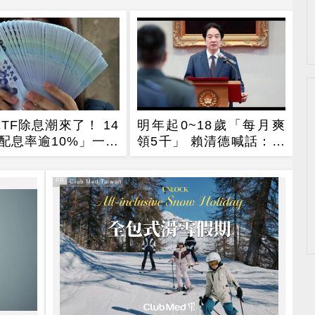
ETF除息潮來了！ 14
明年起0~18歲「每月爽
配息率逾10%」一次
領5千」 賴清德喊話：此
時不生待何時
PR
PR・Club Med Taiwan