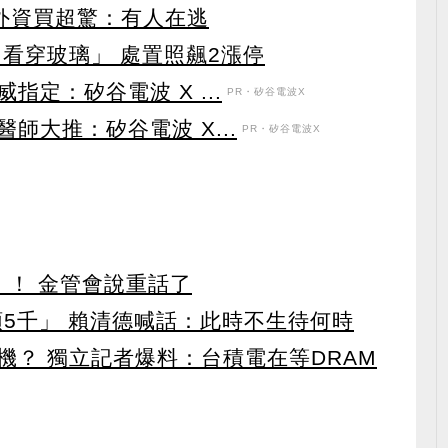
見外資買超驚：有人在逃
看穿玻璃」 處置照飆2漲停
定：矽谷電波 X ...
PR・矽谷電波X
師大推：矽谷電波 X...
PR・矽谷電波X
」！ 金管會說重話了
領5千」 賴清德喊話：此時不生待何時
機？ 獨立記者爆料：台積電在等DRAM