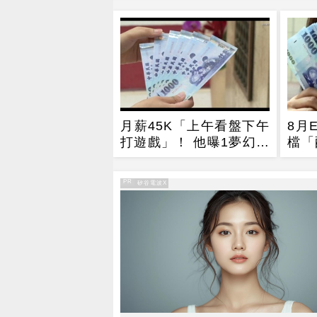
月薪45K「上午看盤下午
8月
打遊戲」！ 他曝1夢幻職
檔「
業 網嘆：比保全爽
看
PR
PR・矽谷電波X