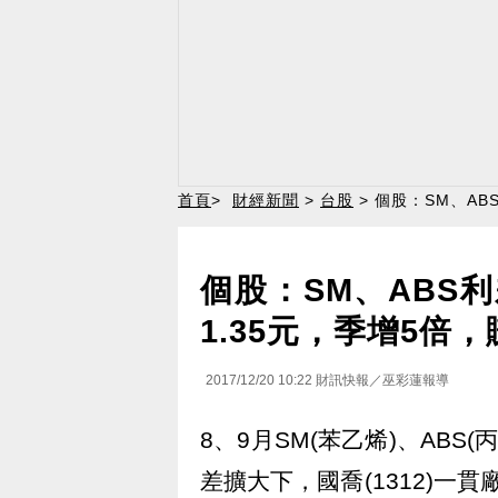
首頁
>
財經新聞
>
台股
> 個股：SM、AB
個股：SM、ABS
1.35元，季增5倍
2017/12/20 10:22
財訊快報／巫彩蓮報導
8、9月SM(苯乙烯)、ABS
差擴大下，國喬(1312)一