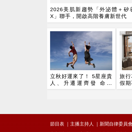
2026美肌新趨勢「外泌體＋矽
X」聯手，開啟高階養膚新世代
PR
PR・Club
立秋好運來了！ 5星座貴
旅行
人、升遷運齊發 命理
假期
師：把握黃金轉運期
精力
節目表
主播主持人
新聞自律委員