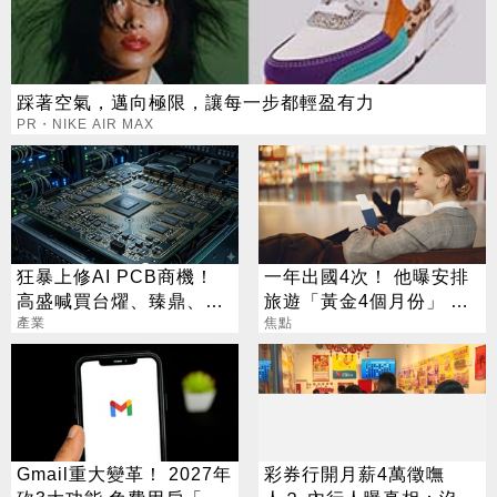
踩著空氣，邁向極限，讓每一步都輕盈有力
PR・NIKE AIR MAX
狂暴上修AI PCB商機！
一年出國4次！ 他曝安排
高盛喊買台燿、臻鼎、台
旅遊「黃金4個月份」 卡
產業
光電 目標價曝光
對整年活在期待中
焦點
Gmail重大變革！ 2027年
彩券行開月薪4萬徵嘸