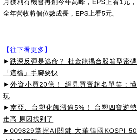
月獲利有機會再創今年高峰，EPS上看1元，
全年營收將個位數成長，EPS上看5元。
【往下看更多】
►
跌深反彈是逃命？ 杜金龍揭台股箱型密碼
「這檔」手腳要快
►
外資小買20億！ 網見買賣超名單笑：懂
玩
►
南亞、台塑化飆漲逾5%！ 台塑四寶逆勢
走高 原因找到了
►009829掌握AI關鍵 大華韓國KOSPI 50