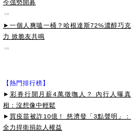
今強勢開募
PR
►一個人爽嗑一桶？哈根達斯72%濃醇巧克
力 掀脆友共鳴
PR
【熱門排行榜】
►
彩券行開月薪4萬徵嘸人？ 內行人曝真
相：沒想像中輕鬆
►
買疫苗被詐10億！ 慈濟發「3點聲明」：
全力捍衛捐款人權益