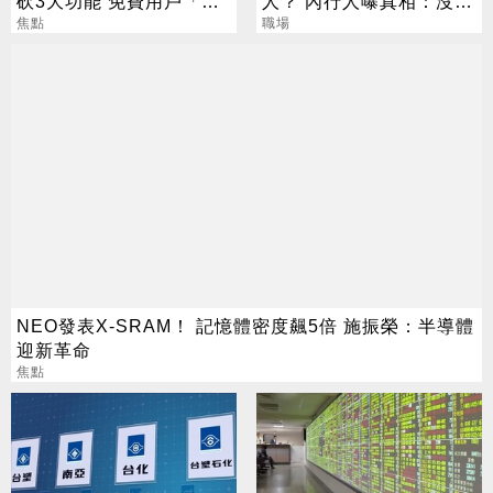
砍3大功能 免費用戶「這
人？ 內行人曝真相：沒想
好康」不能用了
焦點
像中輕鬆
職場
NEO發表X-SRAM！ 記憶體密度飆5倍 施振榮：半導體
迎新革命
焦點