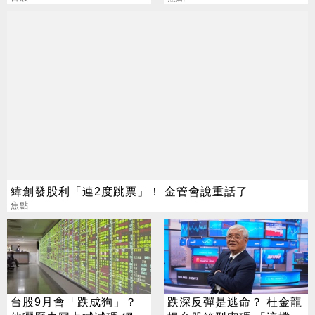
緯創發股利「連2度跳票」！ 金管會說重話了
焦點
台股9月會「跌成狗」？
跌深反彈是逃命？ 杜金龍