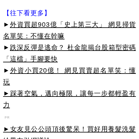
【往下看更多】
►
外資買超903億「史上第三大」 網見掃貨
名單笑：不懂在幹嘛
►
跌深反彈是逃命？ 杜金龍揭台股箱型密碼
「這檔」手腳要快
►
外資小買20億！ 網見買賣超名單笑：懂
玩
►踩著空氣，邁向極限，讓每一步都輕盈有
力
PR
►女友見公公頭頂後驚呆！買好用養髮洗髮