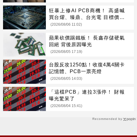
狂暴上修AI PCB商機！ 高盛喊
買台燿、臻鼎、台光電 目標價曝
光
(2026/08/06 11:02)
蘋果砍價踢鐵板！ 長鑫存儲硬氣
回絕 背後原因曝光
(2026/08/05 17:19)
台股反攻1250點！收復4萬4關卡
記憶體、PCB一票亮燈
(2026/08/05 14:03)
「這檔PCB」連拉3漲停！ 財報
曝光驚呆了
(2026/08/04 15:41)
Recommended by