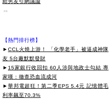
給男友引網議論
PR
【熱門排行榜】
►
CCL火燒上游！ 「化學老手」被逼成神隊
友 5台廠默默發財
►
15家銀行收回扣 60人涉與地政士勾結 專
家嘆：徹查恐血流成河
►
華邦電超狂！第二季EPS 5.4元 記憶體毛
利率飆至70.3%