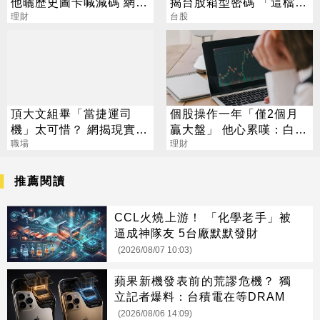
他曬歷史圖卡喊減碼 網看
揭台股箱型密碼 「這檔」
法兩極
理財
手腳要快
台股
頂大文組畢「當捷運司
個股操作一年「僅2個月
機」太可惜？ 網揭現實：
贏大盤」 他心累嘆：白忙
高中就能考
職場
一場
理財
推薦閱讀
CCL火燒上游！ 「化學老手」被
逼成神隊友 5台廠默默發財
(2026/08/07 10:03)
蘋果新機發表前的荒謬危機？ 獨
立記者爆料：台積電在等DRAM
(2026/08/06 14:09)