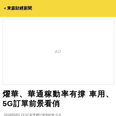
＜東森財經新聞
燿華、華通稼動率有撐 車用、
5G訂單前景看俏
2018/05/03 13:37
鉅亨網記者張欽發 台北