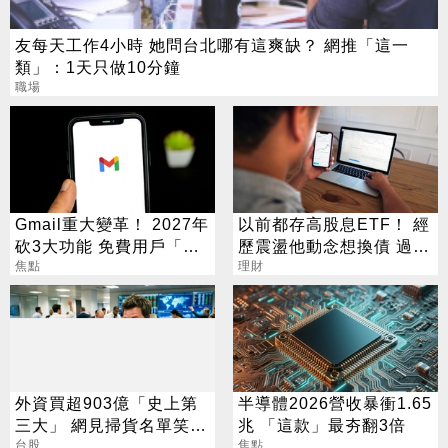
友每天工作4小時 她問台北哪有這爽缺？ 網推「這一
類」：1天只做10分鐘
職場
Gmail重大變革！ 2027年
以前都存高股息ETF！ 經
砍3大功能 免費用戶「這
歷震盪他動念想換債 過來
好康」不能用了
焦點
人說話了
理財
外資買超903億「史上第
半導體2026營收暴衝1.65
三大」 網見掃貨名單笑：
兆 「這款」最夯翻3倍
不懂在幹嘛
台股
焦點