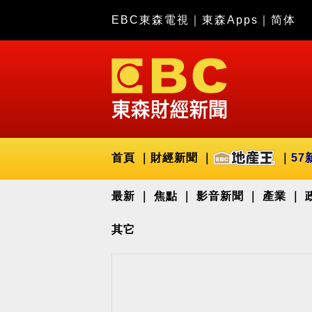
EBC東森電視
｜
東森Apps
｜
简体
首頁
財經新聞
57
最新
焦點
影音新聞
產業
其它