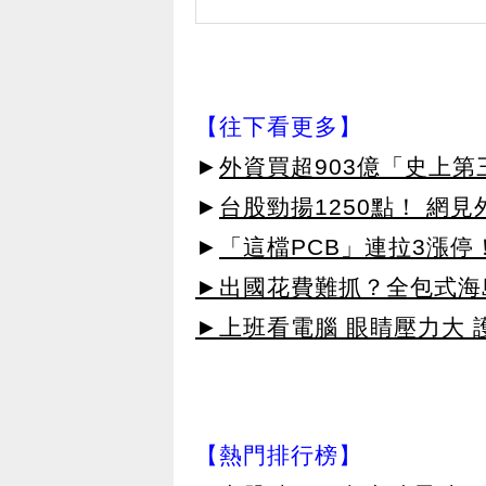
【往下看更多】
►
外資買超903億「史上
►
台股勁揚1250點！ 網
►
「這檔PCB」連拉3漲停
►出國花費難抓？全包式海島
►上班看電腦 眼睛壓力大 護
【熱門排行榜】