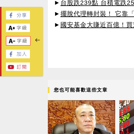
►
台股跌239點 台積電跌2
►
擺脫代理轉封裝！ 它靠「
►
國安基金大賺近百億！買進
您也可能喜歡這些文章