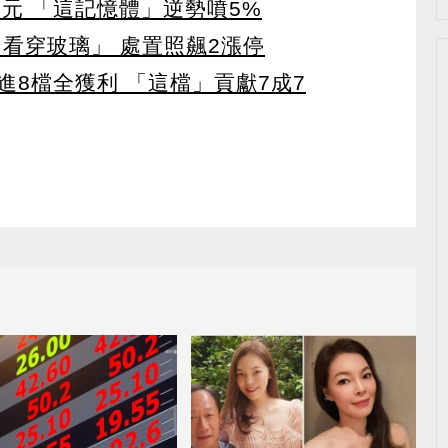
5元 「這記憶體」逆勢噴5%
看穿玻璃」 處置照飆2漲停
8檔全獲利 「這檔」貢獻7成7