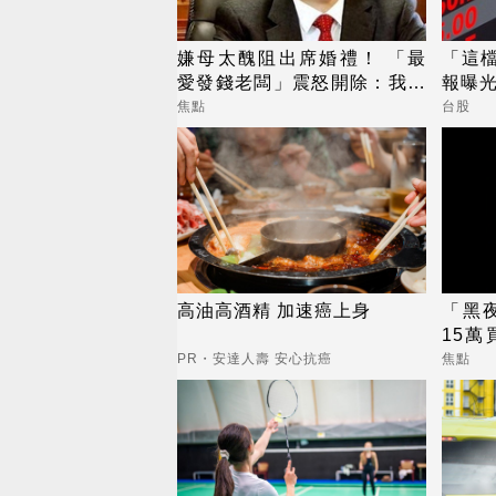
嫌母太醜阻出席婚禮！ 「最
「這檔
愛發錢老闆」震怒開除：我看
報曝
不起你
焦點
台股
高油高酒精 加速癌上身
「黑
15萬
麗善
PR・安達人壽 安心抗癌
焦點