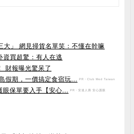
第三大」 網見掃貨名單笑：不懂在幹嘛
見外資買超驚：有人在逃
！ 財報曝光驚呆了
假期，一價搞定食宿玩...
PR・Club Med Taiwan
眼保單要入手【安心...
PR・安達人壽 安心護眼