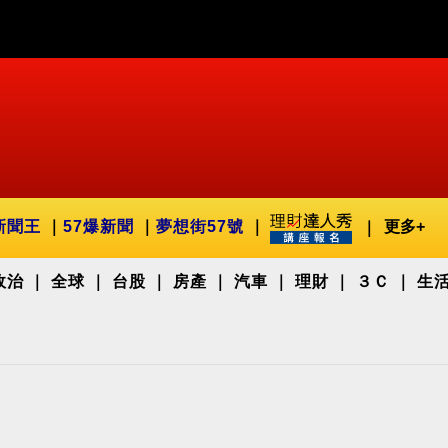
新聞王
57爆新聞
夢想街57號
更多+
政治
全球
台股
房產
汽車
理財
３Ｃ
生