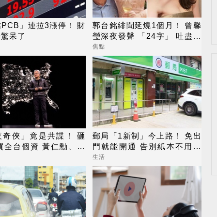
PCB」連拉3漲停！ 財
郭台銘緋聞延燒1個月！ 曾馨
光驚呆了
瑩深夜發聲 「24字」 吐盡最
心繫的事
焦點
夜奇俠」竟是共諜！ 砸
郵局「1新制」今上路！ 免出
買全台個資 黃仁勳、張
門就能開通 告別紙本不用跑
也受害
臨櫃
生活