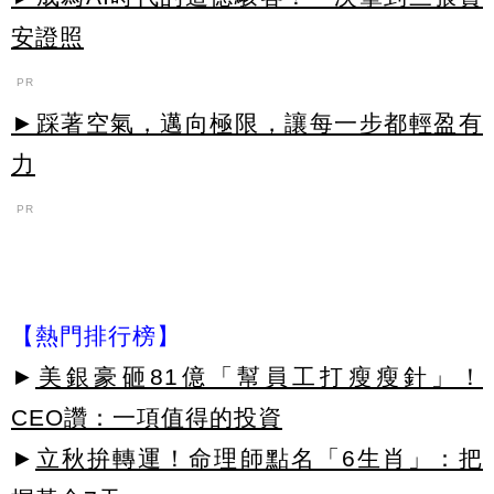
安證照
PR
►踩著空氣，邁向極限，讓每一步都輕盈有
力
PR
【熱門排行榜】
►
美銀豪砸81億「幫員工打瘦瘦針」！
CEO讚：一項值得的投資
►
立秋拚轉運！命理師點名「6生肖」：把