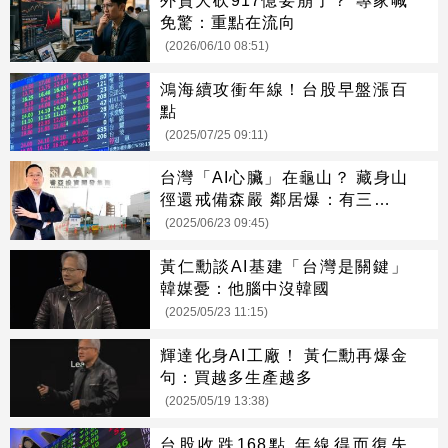
免驚：重點在流向
(2026/06/10 08:51)
鴻海續攻衝年線！台股早盤漲百
點
(2025/07/25 09:11)
台灣「AI心臟」在龜山？ 藏身山
徑還戒備森嚴 鄰居爆：有三家業
者
(2025/06/23 09:45)
黃仁勳談AI基建「台灣是關鍵」
韓媒憂：他腦中沒韓國
(2025/05/23 11:15)
輝達化身AI工廠！ 黃仁勳再爆金
句：買越多生產越多
(2025/05/19 13:38)
台股收跌168點 年線得而復失