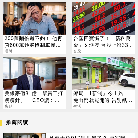
200萬翻倍還不夠！ 他再
台塑四寶衝了！「新科萬
貸600萬炒股慘翻車嘆：
金」又漲停 台股上漲330
拜紫南宮也沒用
理財
點
台股
美銀豪砸81億「幫員工打
郵局「1新制」今上路！
瘦瘦針」！ CEO讚：一
免出門就能開通 告別紙本
項值得的投資
焦點
不用跑臨櫃
生活
推薦閱讀
外資大砍917億要崩了？ 專家喊