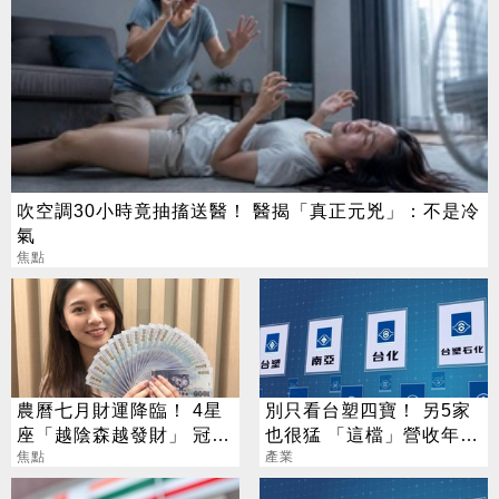
吹空調30小時竟抽搐送醫！ 醫揭「真正元兇」：不是冷
氣
焦點
農曆七月財運降臨！ 4星
別只看台塑四寶！ 另5家
座「越陰森越發財」 冠軍
也很猛 「這檔」營收年增
賺到翻
焦點
衝7倍
產業