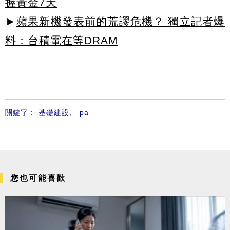
握黃金7天
►
蘋果新機發表前的荒謬危機？ 獨立記者爆
料：台積電在等DRAM
關鍵字：
基礎建設
、
pa
您也可能喜歡