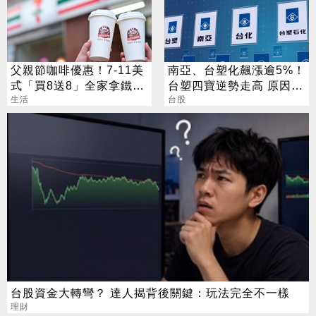
父親節咖啡優惠！7-11美
南亞、台塑化飆漲逾5%！
式「買8送8」全家拿鐵2
台塑四寶逆勢走高 原因找
杯85元
生活
到了
台股
台股資金大轉彎？ 達人揭背後關鍵：玩法完全不一樣
理財