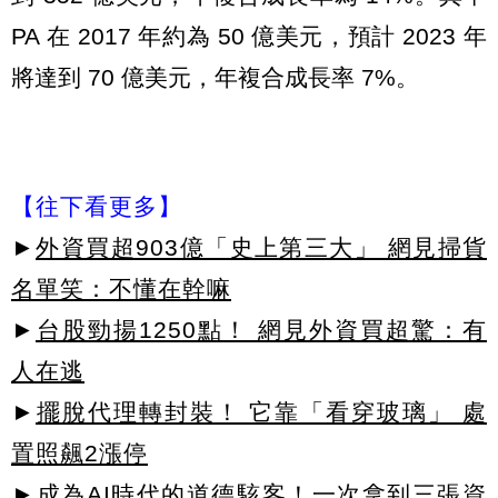
PA 在 2017 年約為 50 億美元，預計 2023 年
將達到 70 億美元，年複合成長率 7%。
【往下看更多】
►
外資買超903億「史上第三大」 網見掃貨
名單笑：不懂在幹嘛
►
台股勁揚1250點！ 網見外資買超驚：有
人在逃
►
擺脫代理轉封裝！ 它靠「看穿玻璃」 處
置照飆2漲停
►成為AI時代的道德駭客！一次拿到三張資