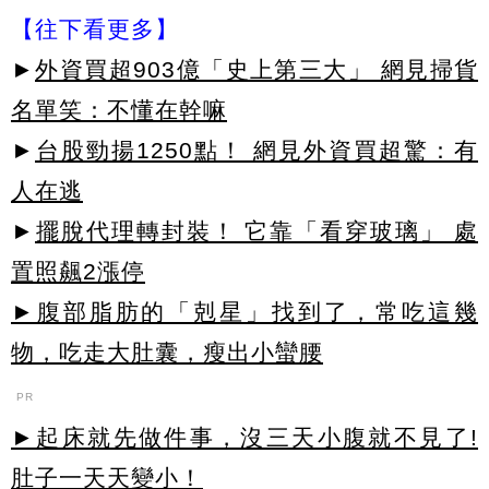
【往下看更多】
►
外資買超903億「史上第三大」 網見掃貨
名單笑：不懂在幹嘛
►
台股勁揚1250點！ 網見外資買超驚：有
人在逃
►
擺脫代理轉封裝！ 它靠「看穿玻璃」 處
置照飆2漲停
►腹部脂肪的「剋星」找到了，常吃這幾
物，吃走大肚囊，瘦出小蠻腰
PR
►起床就先做件事，沒三天小腹就不見了!
肚子一天天變小！