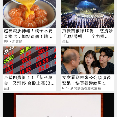
超神減肥神器！橘子不要
買疫苗被詐10億！ 慈濟發
直接吃，加點這個！體重
「3點聲明」：全力捍衛
天天下降
PR・新素簡
捐款人權益
焦點
台塑四寶衝了！「新科萬
女友看到未來公公頭頂後
金」又漲停 台股上漲330
驚呆！快買養髮給男友
點
台股
PR・新聞熱議養髮洗髮精