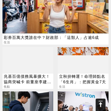
彩券百萬大獎誰在中？財政部：「這類人」占逾6成
生活
兆基百億債務風暴擴大！
立秋拚轉運！命理師點名
協商突喊卡 前董座李建成
「6生肖」：把握黃金7天
遭檢調搜索
焦點
生活