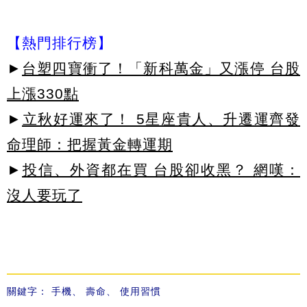
【熱門排行榜】
►
台塑四寶衝了！「新科萬金」又漲停 台股
上漲330點
►
立秋好運來了！ 5星座貴人、升遷運齊發
命理師：把握黃金轉運期
►
投信、外資都在買 台股卻收黑？ 網嘆：
沒人要玩了
關鍵字：
手機
、
壽命
、
使用習慣