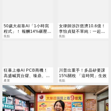
50歲大叔靠AI「1小時寫
女律師涉詐慈濟10.6億！
程式」！ 報酬14%碾壓標
李怡貞疑不單純：一起洗
普 直接辭職去炒股
焦點
錢？
焦點
狂暴上修AI PCB商機！
川普出重手！多晶矽要課
高盛喊買台燿、臻鼎、台
15%關稅 「這時間」生效
產業
光電 目標價曝光
焦點