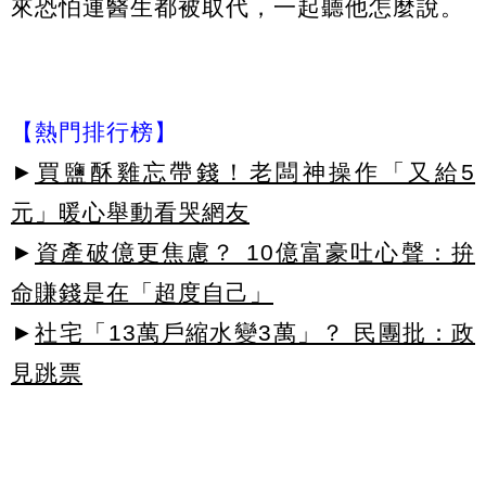
來恐怕連醫生都被取代，一起聽他怎麼說。
【熱門排行榜】
►
買鹽酥雞忘帶錢！老闆神操作「又給5
元」暖心舉動看哭網友
►
資產破億更焦慮？ 10億富豪吐心聲：拚
命賺錢是在「超度自己」
►
社宅「13萬戶縮水變3萬」？ 民團批：政
見跳票