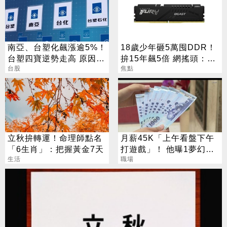
南亞、台塑化飆漲逾5%！
18歲少年砸5萬囤DDR！
台塑四寶逆勢走高 原因找
拚15年飆5倍 網搖頭：會
到了
台股
報廢
焦點
立秋拚轉運！命理師點名
月薪45K「上午看盤下午
「6生肖」：把握黃金7天
打遊戲」！ 他曝1夢幻職
生活
業 網嘆：比保全爽
職場