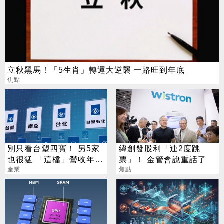
立秋黑馬！「5生肖」轉運大逆襲 一路旺到年底
焦點
別只看台塑四寶！ 另5家
緯創發股利「連2度跳
也很猛 「這檔」營收年增
票」！ 金管會說重話了
衝7倍
產業
焦點