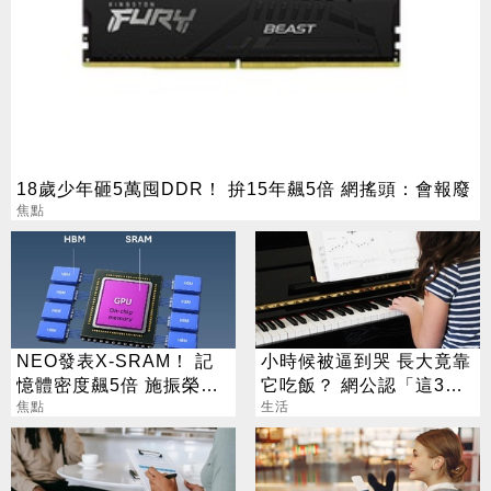
18歲少年砸5萬囤DDR！ 拚15年飆5倍 網搖頭：會報廢
焦點
NEO發表X-SRAM！ 記
小時候被逼到哭 長大竟靠
憶體密度飆5倍 施振榮：
它吃飯？ 網公認「這3
半導體迎新革命
焦點
招」最划算
生活