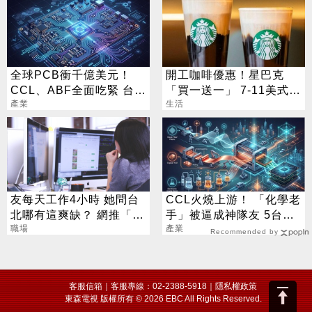
全球PCB衝千億美元！
開工咖啡優惠！星巴克
CCL、ABF全面吃緊 台廠
「買一送一」 7-11美式買
迎兆元商機
產業
7送7
生活
友每天工作4小時 她問台
CCL火燒上游！ 「化學老
北哪有這爽缺？ 網推「這
手」被逼成神隊友 5台廠
一類」：1天只做10分鐘
職場
默默發財
產業
Recommended by
客服信箱
｜客服專線：02-2388-5918｜
隱私權政策
東森電視 版權所有 © 2026 EBC All Rights Reserved.