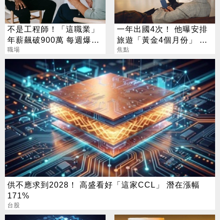
不是工程師！「這職業」
一年出國4次！ 他曝安排
年薪飆破900萬 每週爆肝
旅遊「黃金4個月份」 卡
70小時仍搶破頭
職場
對整年活在期待中
焦點
供不應求到2028！ 高盛看好「這家CCL」 潛在漲幅
171%
台股