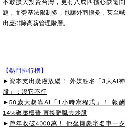
不敢擴大投資台灣，更有八成四擔心缺電問
題，而勞基法限制多，也讓外商擔憂，甚至喊
出應排除高薪管理階層。
【熱門排行榜】
►
資本支出疑慮放緩！ 外媒點名「3大AI神
股」：沒它不行
►
50歲大叔靠AI「1小時寫程式」！ 報酬
14%碾壓標普 直接辭職去炒股
►
曾年收破4000萬！ 他坐擁豪宅名車一夕