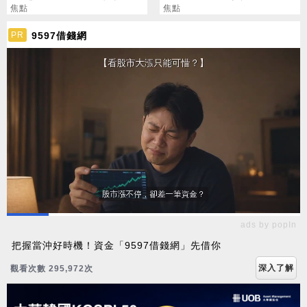
焦點
好康」不能用了
焦點
9597借錢網
PR
ads by popIn
把握當沖好時機！資金「9597借錢網」先借你
深入了解
觀看次數 295,972次