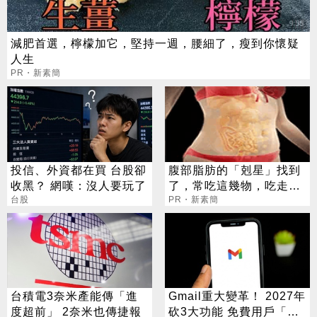
減肥首選，檸檬加它，堅持一週，腰細了，瘦到你懷疑
人生
PR・新素簡
投信、外資都在買 台股卻
腹部脂肪的「剋星」找到
收黑？ 網嘆：沒人要玩了
了，常吃這幾物，吃走大
台股
肚囊，瘦出小蠻腰
PR・新素簡
台積電3奈米產能傳「進
Gmail重大變革！ 2027年
度超前」 2奈米也傳捷報
砍3大功能 免費用戶「這