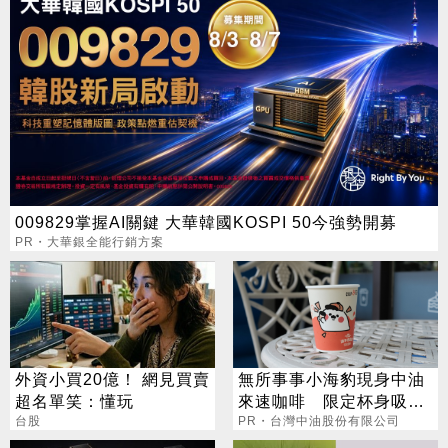
009829掌握AI關鍵 大華韓國KOSPI 50今強勢開募
PR・大華銀全能行銷方案
外資小買20億！ 網見買賣
無所事事小海豹現身中油
超名單笑：懂玩
來速咖啡 限定杯身吸睛
台股
登場
PR・台灣中油股份有限公司