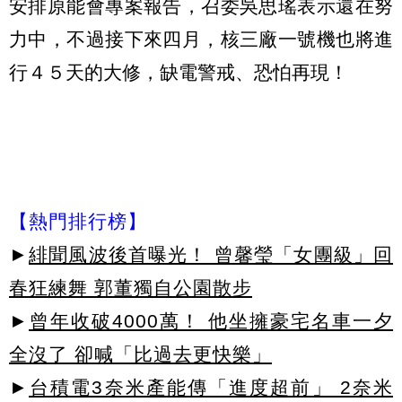
安排原能會專案報告，召委吳思瑤表示還在努
力中，不過接下來四月，核三廠一號機也將進
行４５天的大修，缺電警戒、恐怕再現！
【熱門排行榜】
►
緋聞風波後首曝光！ 曾馨瑩「女團級」回
春狂練舞 郭董獨自公園散步
►
曾年收破4000萬！ 他坐擁豪宅名車一夕
全沒了 卻喊「比過去更快樂」
►
台積電3奈米產能傳「進度超前」 2奈米