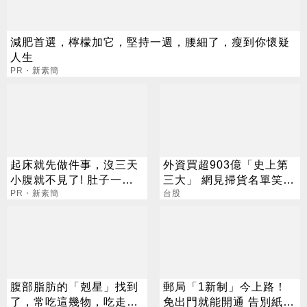
減肥首選，檸檬加它，堅持一週，腰細了，瘦到你懷疑
人生
PR・新素簡
起床就先做件事，沒三天
外資買超903億「史上第
小腹就不見了! 肚子一天
三大」 網見掃貨名單笑：
天變小！
PR・新素簡
不懂在幹嘛
台股
腹部脂肪的「剋星」找到
郵局「1新制」今上路！
了，常吃這幾物，吃走大
免出門就能開通 告別紙本