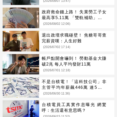
(2026/08/07 13:47)
政府救命錢上路！ 失業勞工子女
最高享5.11萬 「雙軌補助」一次
看懂
(2026/08/02 12:06)
退出政壇求職碰壁！ 焦糖哥哥查
完薪資嘆：人生好難
(2026/07/02 17:14)
帳戶點開會嚇到！ 勞動基金大賺
破2兆 每人平均發財11萬
(2026/07/01 12:18)
不是台積電！「這科技公司」非
主管平均年薪飆446萬 連5年奪
冠
(2026/06/30 11:36)
台積電員工真實作息曝光 網驚
呼：生活還有意思嗎？
(2026/06/15 11:52)