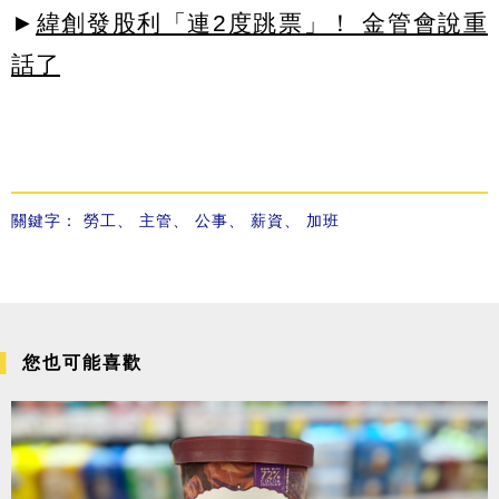
►
緯創發股利「連2度跳票」！ 金管會說重
話了
關鍵字：
勞工
、
主管
、
公事
、
薪資
、
加班
您也可能喜歡