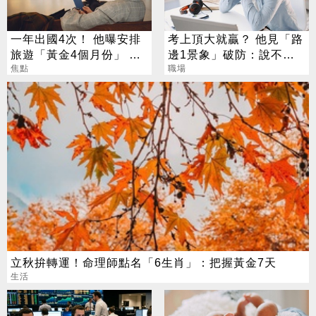
一年出國4次！ 他曝安排
考上頂大就贏？ 他見「路
旅遊「黃金4個月份」 卡
邊1景象」破防：說不清
對整年活在期待中
焦點
的挫敗感
職場
立秋拚轉運！命理師點名「6生肖」：把握黃金7天
生活