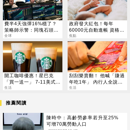
費半4天強彈16%穩了？
政府發大紅包！每年
策略師示警：同塊石頭不
60000元自動進帳 資格一
會絆2次
全球
次看
焦點
開工咖啡優惠！星巴克
刮刮樂賣翻！ 他喊「賺過
「買一送一」 7-11美式買
年吃1年」 內行人全說
7送7
生活
了：生存不易
生活
推薦閱讀
陳時中：高齡勞參率若升至25%
可增70萬勞動人口