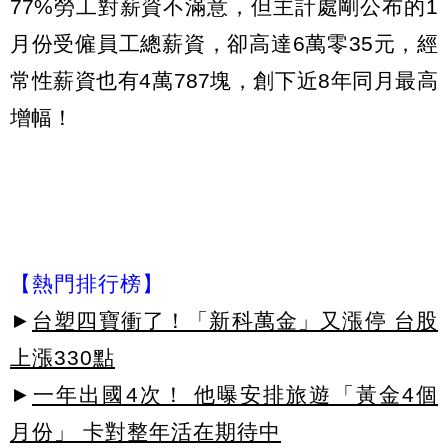
77%勞工對薪資不滿意，但主計處剛公布的1
月份受僱員工總薪資，卻高達6萬零35元，經
常性薪資也有4萬787塊，創下近8年同月最高
增幅！
【熱門排行榜】
►
台塑四寶衝了！「新科萬金」又漲停 台股
上漲330點
►
一年出國4次！ 他曝安排旅遊「黃金4個
月份」 卡對整年活在期待中