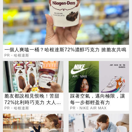
一個人爽嗑一桶？哈根達斯72%濃醇巧克力 掀脆友共鳴
PR・哈根達斯
脆友都說相見恨晚！苦甜
踩著空氣，邁向極限，讓
72%比利時巧克力 大人味
每一步都輕盈有力
爆紅！
PR・哈根達斯
PR・NIKE AIR MAX