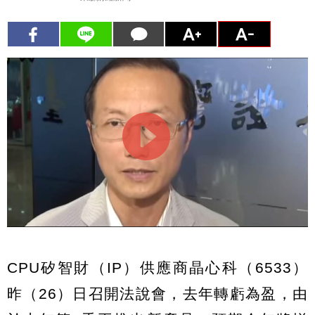
CPU矽智財（IP）供應商晶心科（6533）
昨（26）日召開法說會，去年轉虧為盈，由