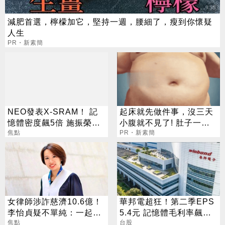
減肥首選，檸檬加它，堅持一週，腰細了，瘦到你懷疑
人生
PR・新素簡
NEO發表X-SRAM！ 記
起床就先做件事，沒三天
憶體密度飆5倍 施振榮：
小腹就不見了! 肚子一天
半導體迎新革命
焦點
天變小！
PR・新素簡
女律師涉詐慈濟10.6億！
華邦電超狂！第二季EPS
李怡貞疑不單純：一起洗
5.4元 記憶體毛利率飆至
錢？
焦點
70.3%
台股