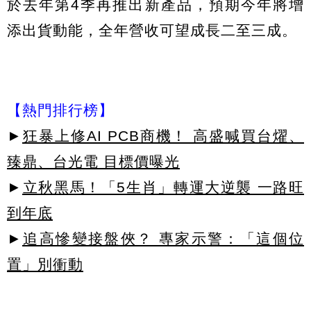
於去年第4季再推出新產品，預期今年將增
添出貨動能，全年營收可望成長二至三成。
【熱門排行榜】
►
狂暴上修AI PCB商機！ 高盛喊買台燿、
臻鼎、台光電 目標價曝光
►
立秋黑馬！「5生肖」轉運大逆襲 一路旺
到年底
►
追高慘變接盤俠？ 專家示警：「這個位
置」別衝動