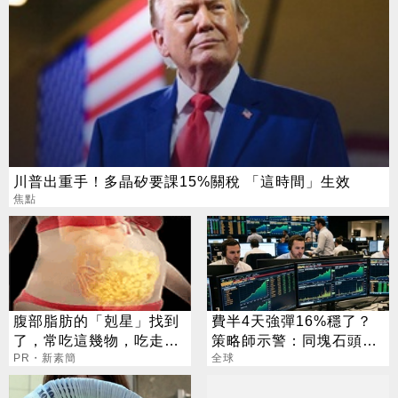
川普出重手！多晶矽要課15%關稅 「這時間」生效
焦點
腹部脂肪的「剋星」找到
費半4天強彈16%穩了？
了，常吃這幾物，吃走大
策略師示警：同塊石頭不
肚囊，瘦出小蠻腰
PR・新素簡
會絆2次
全球