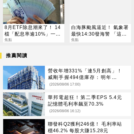
8月ETF除息潮來了！ 14
白海豚颱風逼近！ 氣象署
檔「配息率逾10%」一次
最快14:30發海警 「這
看
焦點
天」風雨最猛烈
焦點
推薦閱讀
營收年增331%「連5月創高」！
威剛手握494億庫存：明年會更
缺
(2026/08/06 17:00)
華邦電超狂！第二季EPS 5.4元
記憶體毛利率飆至70.3%
(2026/08/06 16:12)
聯發科Q2獲利246億！ 毛利率站
穩46.2% 每股大賺15.28元