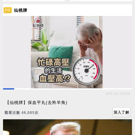
仙桃牌
PR
ads by popIn
【仙桃牌】保血平丸(去羚羊角)
深入了解
觀看次數 46,094次