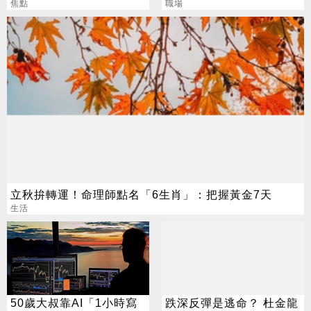
焦點
70小時仍搶破頭
職場
立秋拚轉運！命理師點名「6生肖」：把握黃金7天
生活
50歲大叔靠AI「1小時寫
跌深反彈是逃命？ 杜金龍