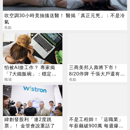
吹空調30小時竟抽搐送醫！ 醫揭「真正元兇」：不是冷
氣
焦點
怕被AI搶工作？ 專家揭
三商美邦人壽將下市！
「7大鐵飯碗」：穩定又
8/20停牌 千張大戶還有
高薪
職場
252人
焦點
緯創發股利「連2度跳
不是工程師！「這職業」
票」！ 金管會說重話了
年薪飆破900萬 每週爆肝