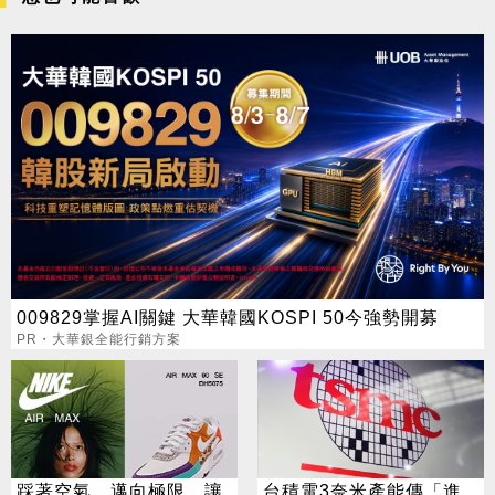
009829掌握AI關鍵 大華韓國KOSPI 50今強勢開募
PR・大華銀全能行銷方案
踩著空氣，邁向極限，讓
台積電3奈米產能傳「進