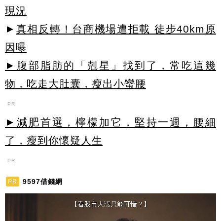
現況
►
真相反轉！台商機場遭拒載 徒步40km原
因曝
►腹部脂肪的「剋星」找到了，常吃這幾
物，吃走大肚囊，瘦出小蠻腰
PR
►減肥首選，檸檬加它，堅持一週，腰細
了，瘦到你懷疑人生
PR
9597借錢網
PR