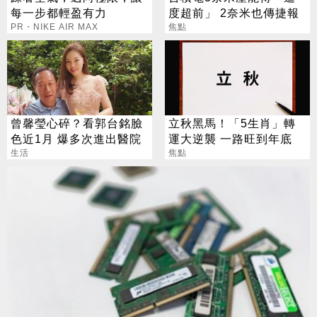
每一步都輕盈有力
度超前」 2奈米也傳捷報
PR・NIKE AIR MAX
焦點
曾馨瑩心碎？看郭台銘臉
立秋黑馬！「5生肖」轉
色近1月 爆多次進出醫院
運大逆襲 一路旺到年底
生活
焦點