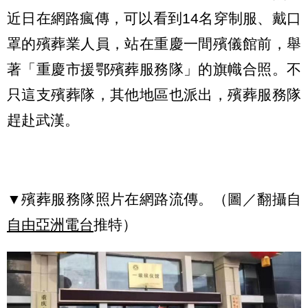
近日在網路瘋傳，可以看到14名穿制服、戴口
罩的殯葬業人員，站在重慶一間殯儀館前，舉
著「重慶市援鄂殯葬服務隊」的旗幟合照。不
只這支殯葬隊，其他地區也派出，殯葬服務隊
趕赴武漢。
▼殯葬服務隊照片在網路流傳。（圖／翻攝自
自由亞洲電台
推特）