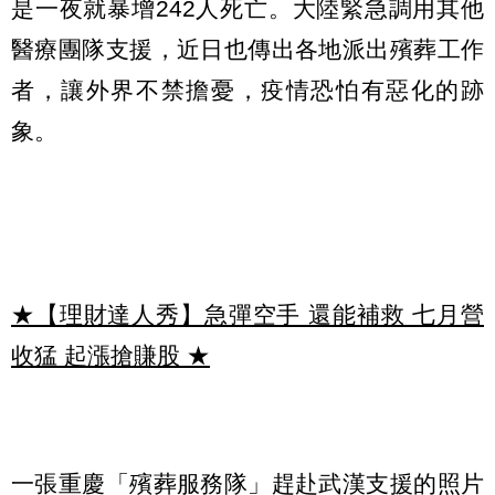
是一夜就暴增242人死亡。大陸緊急調用其他
醫療團隊支援，近日也傳出各地派出殯葬工作
者，讓外界不禁擔憂，疫情恐怕有惡化的跡
象。
★【理財達人秀】急彈空手 還能補救 七月營
收猛 起漲搶賺股
★
一張重慶「殯葬服務隊」趕赴武漢支援的照片