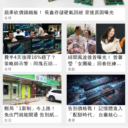
蘋果砍價踢鐵板！ 長鑫存儲硬氣回絕 背後原因曝光
全球
費半4天強彈16%穩了？
緋聞風波後首曝光！ 曾馨
策略師示警：同塊石頭不
瑩「女團級」回春狂練舞
會絆2次
全球
郭董獨自公園散步
焦點
郵局「1新制」今上路！
告別價格戰！ 記憶體進入
免出門就能開通 告別紙本
「配額時代」 台廠核心指
不用跑臨櫃
生活
標一次看
產業