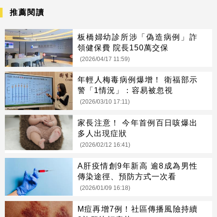
推薦閱讀
板橋婦幼診所涉「偽造病例」詐
領健保費 院長150萬交保
(2026/04/17 11:59)
年輕人梅毒病例爆增！ 衛福部示
警「1情況」：容易被忽視
(2026/03/10 17:11)
家長注意！ 今年首例百日咳爆出
多人出現症狀
(2026/02/12 16:41)
A肝疫情創9年新高 逾8成為男性
傳染途徑、預防方式一次看
(2026/01/09 16:18)
M痘再增7例！社區傳播風險持續