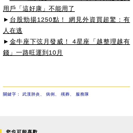
用戶「這好康」不能用了
►
台股勁揚1250點！ 網見外資買超驚：有
人在逃
►
金牛座下弦月發威！ 4星座「越整理越有
錢」一路旺運到10月
關鍵字：
武漢肺炎
、
病例
、
殯葬
、
服務隊
您也可能喜歡