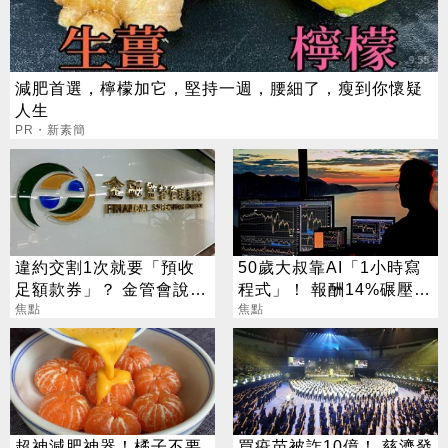
減肥首選，檸檬加它，堅持一週，腰細了，瘦到你懷疑
人生
PR・新素簡
違約交割1次就要「預收
50歲大叔靠AI「1小時寫
足額款券」？ 金管會說話
程式」！ 報酬14%碾壓標
了
焦點
普 直接辭職去炒股
焦點
超神減肥神器！橘子不要
買疫苗被詐10億！ 慈濟發