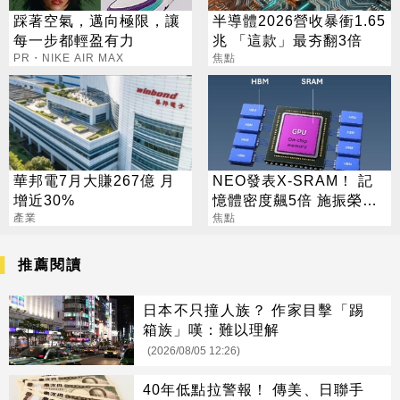
踩著空氣，邁向極限，讓
半導體2026營收暴衝1.65
每一步都輕盈有力
兆 「這款」最夯翻3倍
PR・NIKE AIR MAX
焦點
華邦電7月大賺267億 月
NEO發表X-SRAM！ 記
增近30%
憶體密度飆5倍 施振榮：
產業
半導體迎新革命
焦點
推薦閱讀
日本不只撞人族？ 作家目擊「踢
箱族」嘆：難以理解
(2026/08/05 12:26)
40年低點拉警報！ 傳美、日聯手