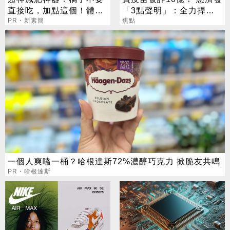
直接吃，加點這個！體重
「3點聲明」：全力捍衛
天天下降
PR・新素簡
捐款人權益
焦點
一個人爽嗑一桶？哈根達斯72%濃醇巧克力 掀脆友共鳴
PR・哈根達斯