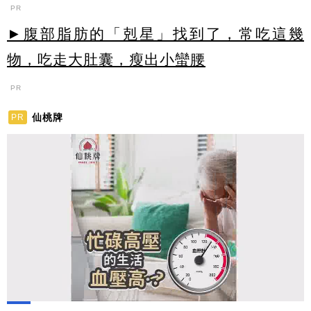
PR
►腹部脂肪的「剋星」找到了，常吃這幾
物，吃走大肚囊，瘦出小蠻腰
PR
仙桃牌
PR