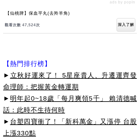
ads by popIn
【仙桃牌】保血平丸(去羚羊角)
深入了解
觀看次數 47,524次
【熱門排行榜】
►
立秋好運來了！ 5星座貴人、升遷運齊發
命理師：把握黃金轉運期
►
明年起0~18歲「每月爽領5千」 賴清德喊
話：此時不生待何時
►
台塑四寶衝了！「新科萬金」又漲停 台股
上漲330點