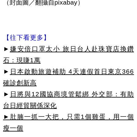
（封面圖／翻攝自pixabay）
【往下看更多】
►
嫌安倍口罩太小 旅日台人赴珠寶店換鑽
石：現賺1萬
►
日本啟動旅遊補助 4天連假首日東京366
確診創新高
►
日將與12國協商境管鬆綁 外交部：有助
台日經貿關係深化
►肚腩一抓一大把，只需1個雞蛋，用一個
瘦一個