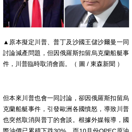
▲原本擬定川普、普丁及沙國王儲沙爾曼一同
討論減產問題，但因俄羅斯扣留烏克蘭船艇事
件，川普臨時取消會面。（ 圖 / 東森新聞 ）
但本來川普也會一同討論，卻因俄羅斯扣留烏
克蘭船艇事件，引發歐洲各國憤怒，導致川普
也突然取消與普丁的會談。根據外媒報導，國
際油價已累積下跌30%，而10月份OPEC原油