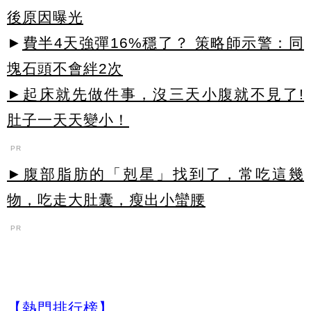
後原因曝光
►
費半4天強彈16%穩了？ 策略師示警：同
塊石頭不會絆2次
►起床就先做件事，沒三天小腹就不見了!
肚子一天天變小！
PR
►腹部脂肪的「剋星」找到了，常吃這幾
物，吃走大肚囊，瘦出小蠻腰
PR
【熱門排行榜】