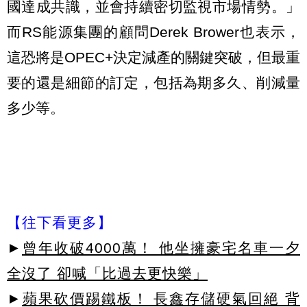
國達成共識，並會持續密切監視市場情勢。」
而RS能源集團的顧問Derek Brower也表示，
這恐將是OPEC+決定減產的關鍵突破，但最重
要的還是細節的訂定，包括為期多久、削減量
多少等。
【往下看更多】
►
曾年收破4000萬！ 他坐擁豪宅名車一夕
全沒了 卻喊「比過去更快樂」
►
蘋果砍價踢鐵板！ 長鑫存儲硬氣回絕 背