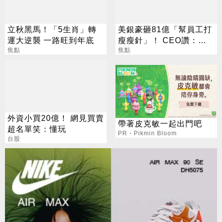
立秋黑馬！「5生肖」轉
美銀豪砸81億「幫員工打
運大逆襲 一路旺到年底
瘦瘦針」！ CEO讚：一
焦點
項值得的投資
焦點
外資小買20億！ 網見買賣
帶著皮克敏一起出門吧
超名單笑：懂玩
PR・Pikmin Bloom
台股