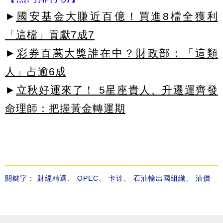
►
國安基金大賺近百億！買進8檔全獲利
「這檔」貢獻7成7
►
彩券百萬大獎誰在中？財政部：「這類
人」占逾6成
►
立秋好運來了！ 5星座貴人、升遷運齊發
命理師：把握黃金轉運期
關鍵字：
財經精選
、
OPEC
、
卡達
、
石油輸出國組織
、
油價