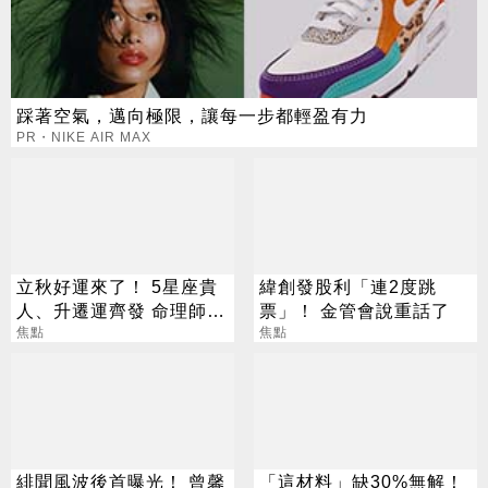
踩著空氣，邁向極限，讓每一步都輕盈有力
PR・NIKE AIR MAX
立秋好運來了！ 5星座貴
緯創發股利「連2度跳
人、升遷運齊發 命理師：
票」！ 金管會說重話了
把握黃金轉運期
焦點
焦點
緋聞風波後首曝光！ 曾馨
「這材料」缺30%無解！